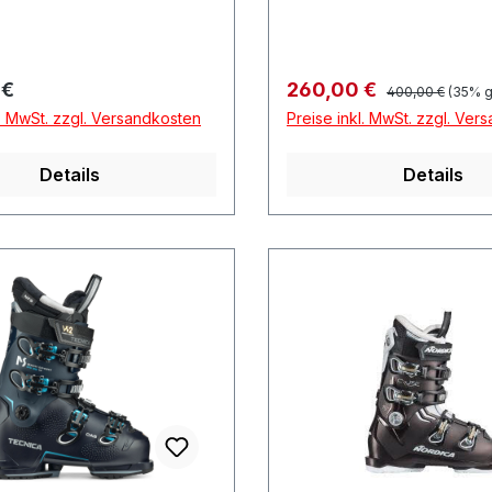
Regulärer Preis:
r Preis:
Verkaufspreis:
 €
260,00 €
400,00 €
(35% g
l. MwSt. zzgl. Versandkosten
Preise inkl. MwSt. zzgl. Ver
Details
Details