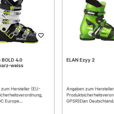
o BOLD 4.0
ELAN Ezyy 2
warz-weiss
zum Hersteller (EU-
Angaben zum Hersteller
icherheitsverordnung,
Produktsicherheitsvero
C Europe
GPSR)Elan Deutschland
haupter Str. 6282377
GmbHAschheimer Str. 1
gDeutschland
FeldkirchenDeutschland