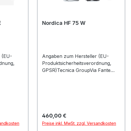
E
Nordica HF 75 W
 (EU-
Angaben zum Hersteller (EU-
rdnung,
Produktsicherheitsverordnung,
GPSR)Tecnica GroupVia Fante
85622
Dítalia 5631040 VOLPAGO DEL
MONTELLOItalien
Regulärer Preis:
460,00 €
sandkosten
Preise inkl. MwSt. zzgl. Versandkosten