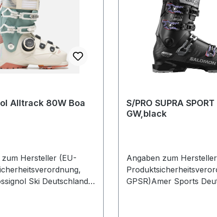
ol Alltrack 80W Boa
S/PRO SUPRA SPORT
GW,black
zum Hersteller (EU-
Angaben zum Hersteller
icherheitsverordnung,
Produktsicherheitsvero
signol Ski Deutschland
GPSR)Amer Sports Deut
enstr. 26 2882216
GmbHHainbuchenring 9
Deutschland
NeuriedDeutschland