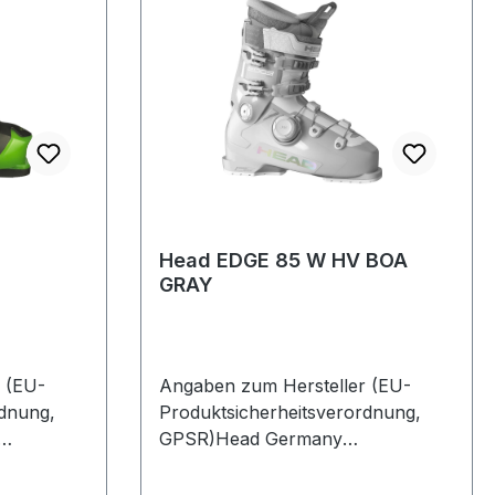
Head EDGE 85 W HV BOA
GRAY
 (EU-
Angaben zum Hersteller (EU-
rdnung,
Produktsicherheitsverordnung,
GPSR)Head Germany
385622
GmbHVelaskostrasse 885622
FeldkirchenDeutschland