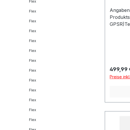
Flex
Angaben 
Flex
Produkts
Flex
GPSR)Tec
Dítalia 
Flex
MONTELL
Flex
Flex
Flex
Reguläre
499,99 
Flex
Preise ink
Flex
Flex
Flex
Flex
Flex
Flex