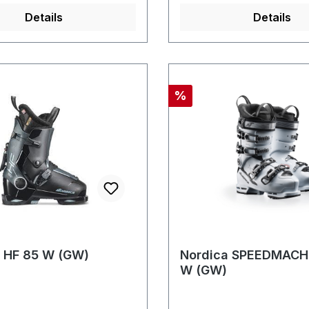
Details
Details
Rabatt
%
 HF 85 W (GW)
Nordica SPEEDMACH
W (GW)