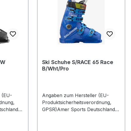
 W
Ski Schuhe S/RACE 65 Race
B/Wht/Pro
 (EU-
Angaben zum Hersteller (EU-
rdnung,
Produktsicherheitsverordnung,
schland
GPSR)Amer Sports Deutschland
 1382061
GmbHHainbuchenring 9 1382061
NeuriedDeutschland