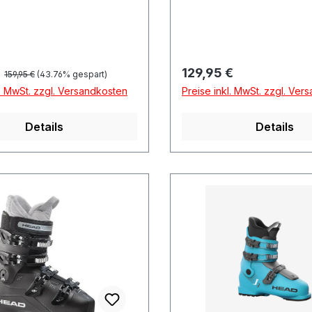
Regulärer Preis:
preis:
Regulärer Preis:
€
129,95 €
159,95 €
(43.76% gespart)
l. MwSt. zzgl. Versandkosten
Preise inkl. MwSt. zzgl. Ver
Details
Details