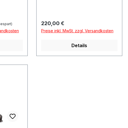
Regulärer Preis:
220,00 €
espart)
sandkosten
Preise inkl. MwSt. zzgl. Versandkosten
Details