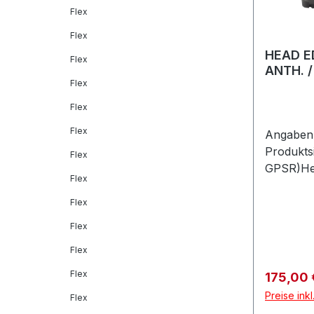
Flex
Flex
HEAD E
Flex
ANTH. 
Flex
Flex
Flex
Angaben 
Produkts
Flex
GPSR)He
Flex
GmbHVel
Feldkirc
Flex
Flex
Flex
Flex
Verkaufs
175,00
Preise ink
Flex