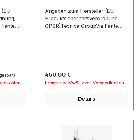
 (EU-
Angaben zum Hersteller (EU-
rdnung,
Produktsicherheitsverordnung,
 Fante
GPSR)Tecnica GroupVia Fante
GO DEL
Dítalia 5631040 VOLPAGO DEL
MONTELLOItalien
Regulärer Preis:
450,00 €
gespart)
sandkosten
Preise inkl. MwSt. zzgl. Versandkosten
Details