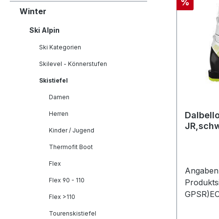
Rabatt
%
Winter
Ski Alpin
Ski Kategorien
Skilevel - Könnerstufen
Skistiefel
Damen
Herren
Dalbell
JR,sch
Kinder / Jugend
Thermofit Boot
Flex
Angaben 
Flex 90 - 110
Produkts
GPSR)EO
Flex >110
GmbHSee
Tourenskistiefel
Penzber