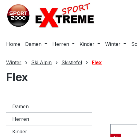
m Hauptinhalt springen
Zur Suche springen
Zur Hauptnavigation springen
Home
Damen
Herren
Kinder
Winter
S
Winter
Ski Alpin
Skistiefel
Flex
Flex
Damen
Herren
Kinder