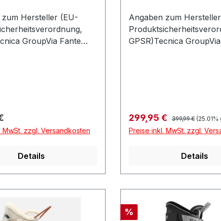
zum Hersteller (EU-
Angaben zum Hersteller
icherheitsverordnung,
Produktsicherheitsvero
nica GroupVia Fante
GPSR)Tecnica GroupVia
5631040 VOLPAGO DEL
Dítalia 5631040 VOLPA
OItalien
MONTELLOItalien
Regulärer Preis:
r Preis:
Verkaufspreis:
€
299,95 €
399,99 €
(25.01% 
l. MwSt. zzgl. Versandkosten
Preise inkl. MwSt. zzgl. Ver
Details
Details
Rabatt
%