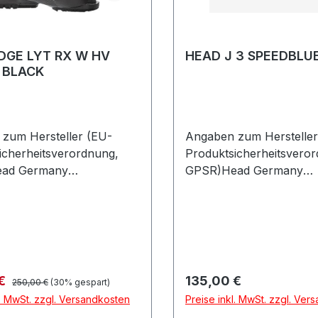
DGE LYT RX W HV
HEAD J 3 SPEEDBLU
/ BLACK
zum Hersteller (EU-
Angaben zum Hersteller
icherheitsverordnung,
Produktsicherheitsvero
ad Germany
GPSR)Head Germany
askostrasse 885622
GmbHVelaskostrasse 8
henDeutschland
FeldkirchenDeutschland
Regulärer Preis:
preis:
Regulärer Preis:
 €
135,00 €
250,00 €
(30% gespart)
l. MwSt. zzgl. Versandkosten
Preise inkl. MwSt. zzgl. Ver