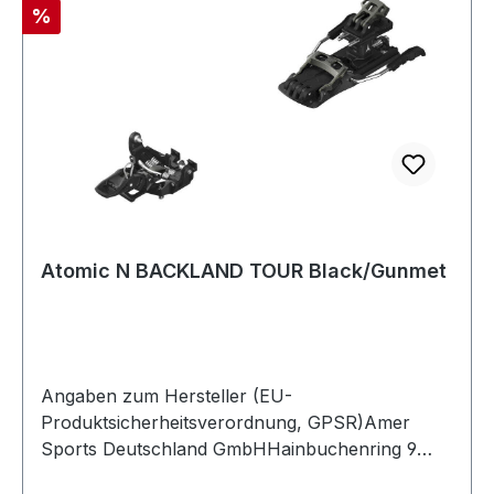
Rabatt
%
Atomic N BACKLAND TOUR Black/Gunmet
Angaben zum Hersteller (EU-
Produktsicherheitsverordnung, GPSR)Amer
Sports Deutschland GmbHHainbuchenring 9
1382061 NeuriedDeutschland