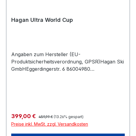
Hagan Ultra World Cup
Angaben zum Hersteller (EU-
Produktsicherheitsverordnung, GPSR)Hagan Ski
GmbHEggerdingerstr. 6 86004980
AntiesenhofenÖsterreich
Regulärer Preis:
Verkaufspreis:
399,00 €
459,99 €
(13.26% gespart)
Preise inkl. MwSt. zzgl. Versandkosten