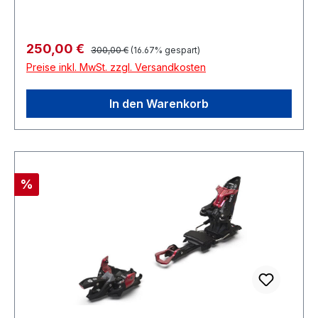
Regulärer Preis:
Verkaufspreis:
250,00 €
300,00 €
(16.67% gespart)
Preise inkl. MwSt. zzgl. Versandkosten
In den Warenkorb
Rabatt
%