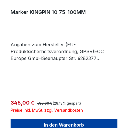
Marker KINGPIN 10 75-100MM
Angaben zum Hersteller (EU-
Produktsicherheitsverordnung, GPSR)EOC
Europe GmbHSeehaupter Str. 6282377
PenzbergDeutschland
Regulärer Preis:
Verkaufspreis:
345,00 €
480,00 €
(28.13% gespart)
Preise inkl. MwSt. zzgl. Versandkosten
In den Warenkorb