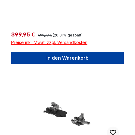
Regulärer Preis:
Verkaufspreis:
399,95 €
499,99 €
(20.01% gespart)
Preise inkl. MwSt. zzgl. Versandkosten
In den Warenkorb