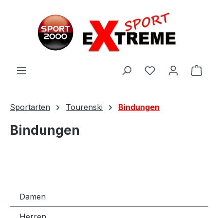
Zum Hauptinhalt springen
Ware
Sportarten
Tourenski
Bindungen
Bindungen
Damen
Herren