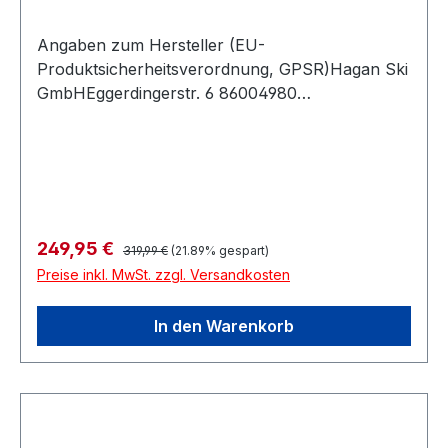
Angaben zum Hersteller (EU-
Produktsicherheitsverordnung, GPSR)Hagan Ski
GmbHEggerdingerstr. 6 86004980
AntiesenhofenÖsterreich
Regulärer Preis:
Verkaufspreis:
249,95 €
319,99 €
(21.89% gespart)
Preise inkl. MwSt. zzgl. Versandkosten
In den Warenkorb