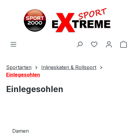
Zum Hauptinhalt springen
Ware
Sportarten
Inlineskaten & Rollsport
Einlegesohlen
Einlegesohlen
Damen