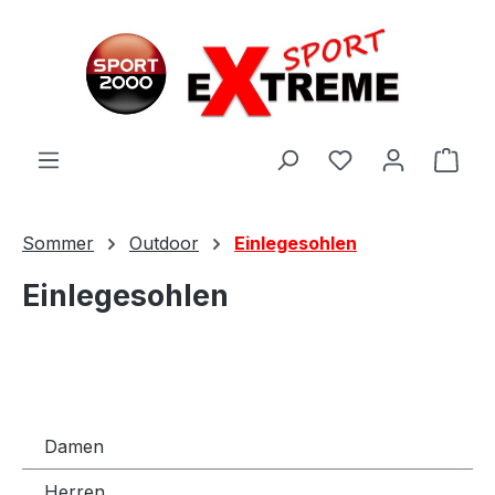
Zum Hauptinhalt springen
Ware
Sommer
Outdoor
Einlegesohlen
Einlegesohlen
Damen
Herren