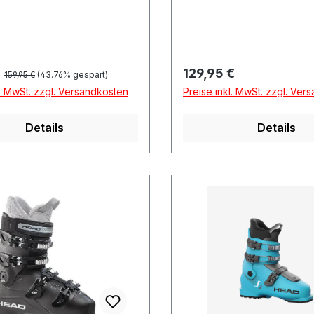
Regulärer Preis:
preis:
Regulärer Preis:
€
129,95 €
159,95 €
(43.76% gespart)
l. MwSt. zzgl. Versandkosten
Preise inkl. MwSt. zzgl. Ver
Details
Details