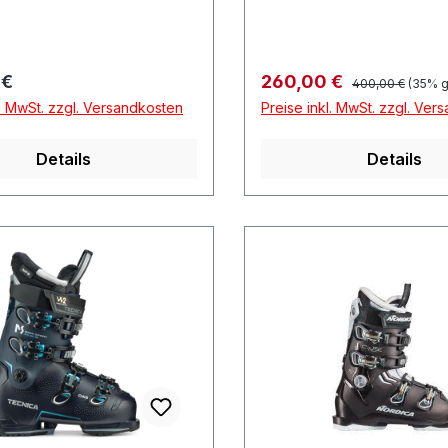
Regulärer Preis:
r Preis:
Verkaufspreis:
 €
260,00 €
400,00 €
(35% g
l. MwSt. zzgl. Versandkosten
Preise inkl. MwSt. zzgl. Ver
Details
Details