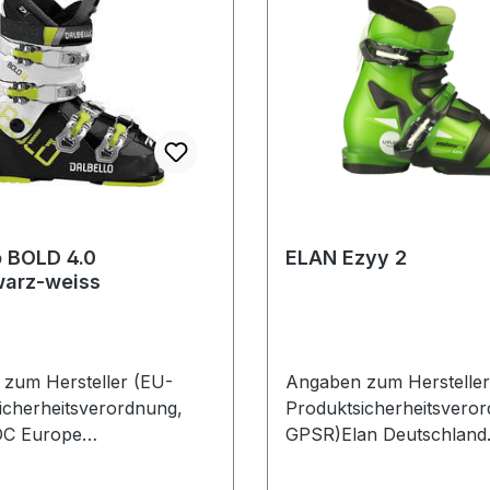
o BOLD 4.0
ELAN Ezyy 2
warz-weiss
zum Hersteller (EU-
Angaben zum Hersteller
icherheitsverordnung,
Produktsicherheitsvero
C Europe
GPSR)Elan Deutschland
haupter Str. 6282377
GmbHAschheimer Str. 1
gDeutschland
FeldkirchenDeutschland