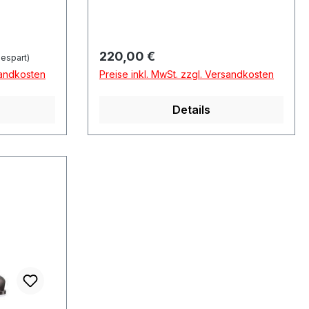
Regulärer Preis:
220,00 €
espart)
sandkosten
Preise inkl. MwSt. zzgl. Versandkosten
Details