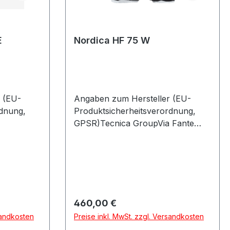
E
Nordica HF 75 W
 (EU-
Angaben zum Hersteller (EU-
rdnung,
Produktsicherheitsverordnung,
GPSR)Tecnica GroupVia Fante
85622
Dítalia 5631040 VOLPAGO DEL
MONTELLOItalien
Regulärer Preis:
460,00 €
sandkosten
Preise inkl. MwSt. zzgl. Versandkosten