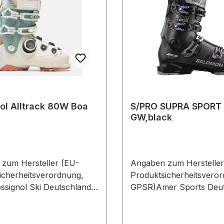
ol Alltrack 80W Boa
S/PRO SUPRA SPORT
GW,black
zum Hersteller (EU-
Angaben zum Hersteller
icherheitsverordnung,
Produktsicherheitsvero
signol Ski Deutschland
GPSR)Amer Sports Deut
enstr. 26 2882216
GmbHHainbuchenring 9
Deutschland
NeuriedDeutschland