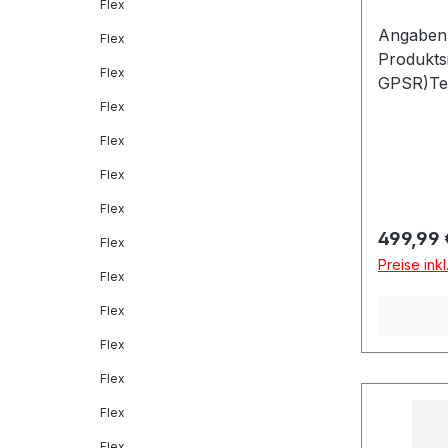
Flex
Angaben 
Flex
Produkts
Flex
GPSR)Tec
Dítalia 
Flex
MONTELL
Flex
Flex
Flex
Reguläre
499,99 
Flex
Preise ink
Flex
Flex
Flex
Flex
Flex
Flex