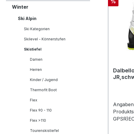
Rabatt
%
Winter
Ski Alpin
Ski Kategorien
Skilevel - Könnerstufen
Skistiefel
Damen
Herren
Dalbell
JR,sch
Kinder / Jugend
Thermofit Boot
Flex
Angaben 
Flex 90 - 110
Produkts
GPSR)EO
Flex >110
GmbHSee
Tourenskistiefel
Penzber