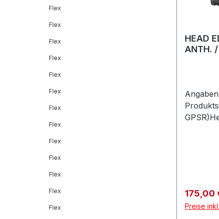
Flex
Flex
HEAD E
Flex
ANTH. 
Flex
Flex
Flex
Angaben 
Produkts
Flex
GPSR)He
Flex
GmbHVel
Feldkirc
Flex
Flex
Flex
Flex
Verkaufs
175,00
Preise ink
Flex