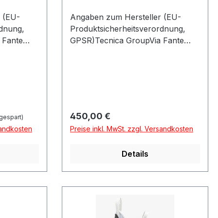
 (EU-
Angaben zum Hersteller (EU-
rdnung,
Produktsicherheitsverordnung,
 Fante
GPSR)Tecnica GroupVia Fante
GO DEL
Dítalia 5631040 VOLPAGO DEL
MONTELLOItalien
Regulärer Preis:
450,00 €
gespart)
sandkosten
Preise inkl. MwSt. zzgl. Versandkosten
Details