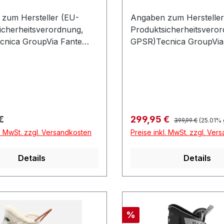
zum Hersteller (EU-
Angaben zum Hersteller
icherheitsverordnung,
Produktsicherheitsvero
nica GroupVia Fante
GPSR)Tecnica GroupVia
5631040 VOLPAGO DEL
Dítalia 5631040 VOLPA
OItalien
MONTELLOItalien
Regulärer Preis:
r Preis:
Verkaufspreis:
€
299,95 €
399,99 €
(25.01% 
l. MwSt. zzgl. Versandkosten
Preise inkl. MwSt. zzgl. Ver
Details
Details
Rabatt
%