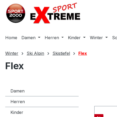
m Hauptinhalt springen
Zur Suche springen
Zur Hauptnavigation springen
Home
Damen
Herren
Kinder
Winter
S
Winter
Ski Alpin
Skistiefel
Flex
Flex
Damen
Herren
Kinder