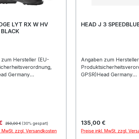
DGE LYT RX W HV
HEAD J 3 SPEEDBLU
/ BLACK
zum Hersteller (EU-
Angaben zum Hersteller
icherheitsverordnung,
Produktsicherheitsvero
ad Germany
GPSR)Head Germany
askostrasse 885622
GmbHVelaskostrasse 8
henDeutschland
FeldkirchenDeutschland
Regulärer Preis:
preis:
Regulärer Preis:
 €
135,00 €
250,00 €
(30% gespart)
l. MwSt. zzgl. Versandkosten
Preise inkl. MwSt. zzgl. Ver