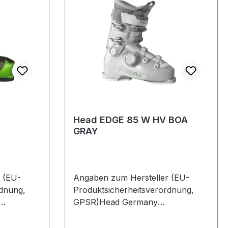
Head EDGE 85 W HV BOA
GRAY
 (EU-
Angaben zum Hersteller (EU-
rdnung,
Produktsicherheitsverordnung,
GPSR)Head Germany
385622
GmbHVelaskostrasse 885622
FeldkirchenDeutschland