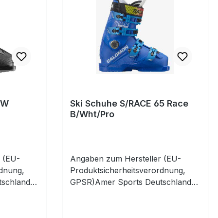
 W
Ski Schuhe S/RACE 65 Race
B/Wht/Pro
 (EU-
Angaben zum Hersteller (EU-
rdnung,
Produktsicherheitsverordnung,
schland
GPSR)Amer Sports Deutschland
 1382061
GmbHHainbuchenring 9 1382061
NeuriedDeutschland