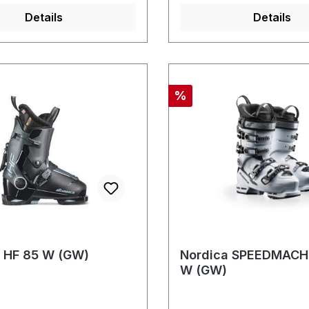
Details
Details
Rabatt
%
 HF 85 W (GW)
Nordica SPEEDMACH
W (GW)