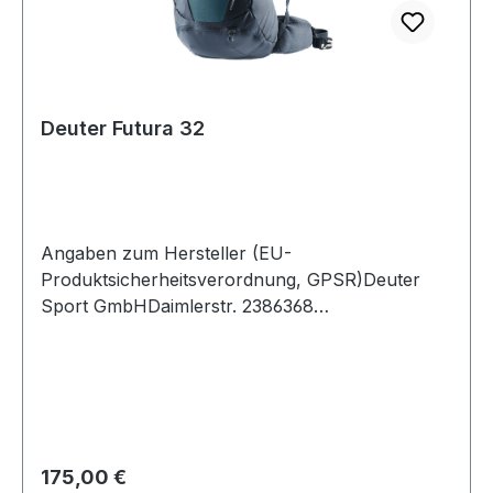
Deuter Futura 32
Angaben zum Hersteller (EU-
Produktsicherheitsverordnung, GPSR)Deuter
Sport GmbHDaimlerstr. 2386368
GersthofenDeutschland
Regulärer Preis:
175,00 €