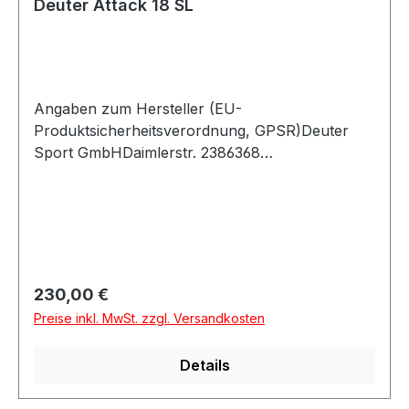
Deuter Attack 18 SL
Angaben zum Hersteller (EU-
Produktsicherheitsverordnung, GPSR)Deuter
Sport GmbHDaimlerstr. 2386368
GersthofenDeutschland
Regulärer Preis:
230,00 €
Preise inkl. MwSt. zzgl. Versandkosten
Details