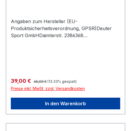
Angaben zum Hersteller (EU-
Produktsicherheitsverordnung, GPSR)Deuter
Sport GmbHDaimlerstr. 2386368
GersthofenDeutschland
Regulärer Preis:
Verkaufspreis:
39,00 €
45,00 €
(13.33% gespart)
Preise inkl. MwSt. zzgl. Versandkosten
In den Warenkorb