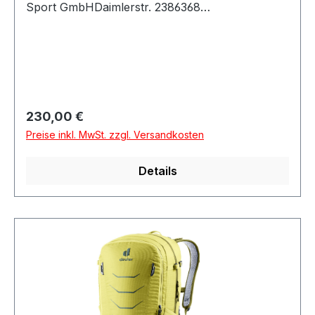
Sport GmbHDaimlerstr. 2386368
GersthofenDeutschland
Regulärer Preis:
230,00 €
Preise inkl. MwSt. zzgl. Versandkosten
Details