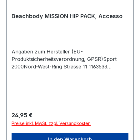
Beachbody MISSION HIP PACK, Accesso
Angaben zum Hersteller (EU-
Produktsicherheitsverordnung, GPSR)Sport
2000Nord-West-Ring Strasse 11 1163533
MainhausenDeutschland
Regulärer Preis:
24,95 €
Preise inkl. MwSt. zzgl. Versandkosten
In den Warenkorb