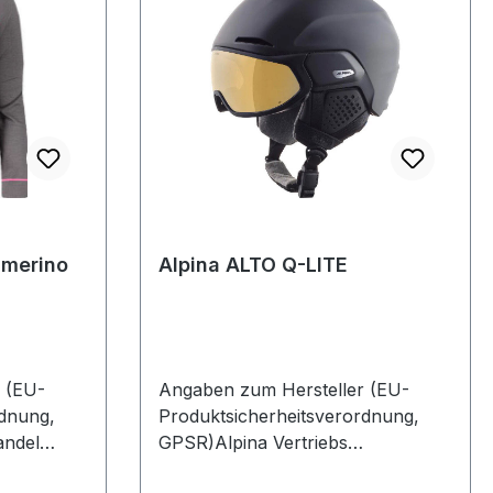
 merino
Alpina ALTO Q-LITE
 (EU-
Angaben zum Hersteller (EU-
rdnung,
Produktsicherheitsverordnung,
andel
GPSR)Alpina Vertriebs
 16502000
GmbHÄussere-Industriestraße 8 A