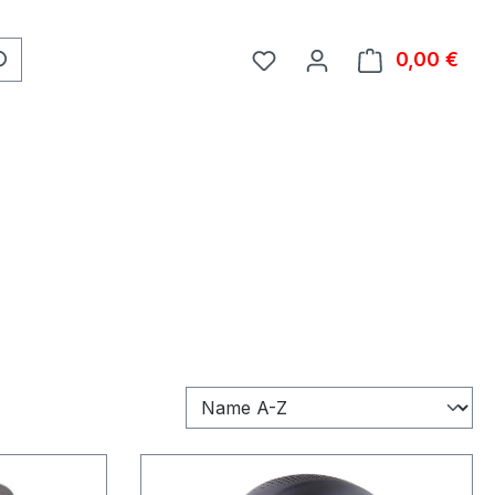
0,00 €
Ware