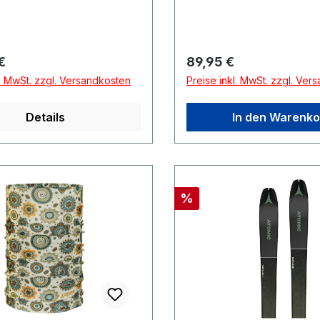
r Preis:
Regulärer Preis:
€
89,95 €
l. MwSt. zzgl. Versandkosten
Preise inkl. MwSt. zzgl. Ver
Details
In den Warenko
Rabatt
%