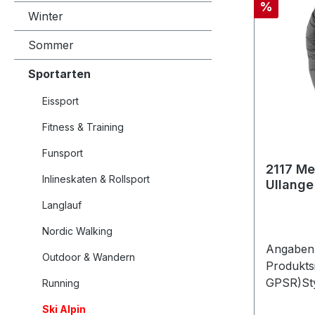
Rabatt
%
Winter
Sommer
Sportarten
Eissport
Fitness & Training
Funsport
2117 Me
Inlineskaten & Rollsport
Ullange
Langlauf
Nordic Walking
Angaben 
Outdoor & Wandern
Produkts
GPSR)Sty
Running
GmbHSöl
Ski Alpin