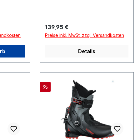
Regulärer Preis:
139,95 €
sandkosten
Preise inkl. MwSt. zzgl. Versandkosten
rb
Details
Rabatt
%