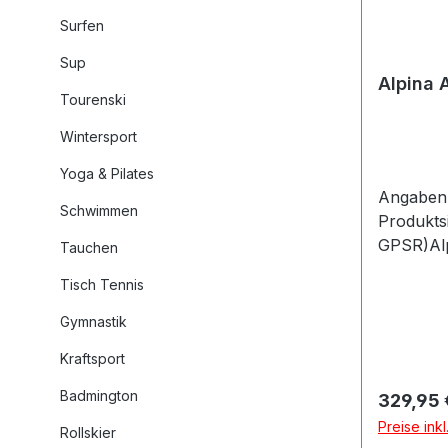
Surfen
Sup
Alpina 
Tourenski
Wintersport
Yoga & Pilates
Angaben 
Schwimmen
Produkts
GPSR)Alp
Tauchen
GmbHÄuss
Tisch Tennis
886316 F
Gymnastik
Kraftsport
Badmington
Reguläre
329,95 
Preise ink
Rollskier