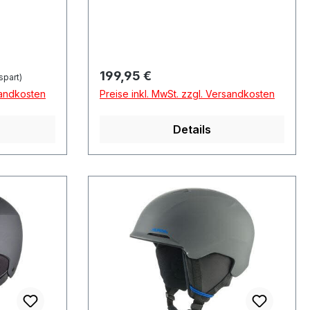
886316 FriedbergDeutschland
Regulärer Preis:
199,95 €
spart)
sandkosten
Preise inkl. MwSt. zzgl. Versandkosten
Details