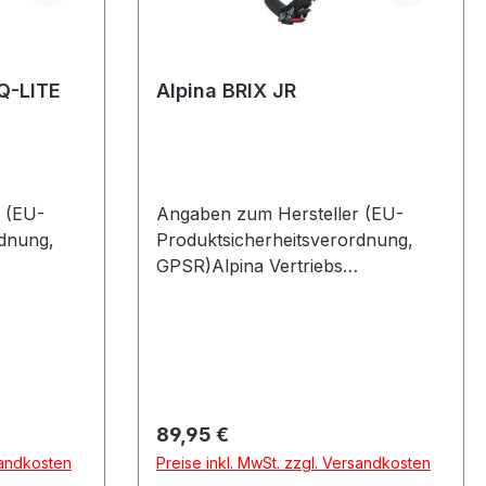
Q-LITE
Alpina BRIX JR
 (EU-
Angaben zum Hersteller (EU-
rdnung,
Produktsicherheitsverordnung,
GPSR)Alpina Vertriebs
straße 8 A
GmbHÄussere-Industriestraße 8 A
hland
886316 FriedbergDeutschland
Regulärer Preis:
89,95 €
sandkosten
Preise inkl. MwSt. zzgl. Versandkosten