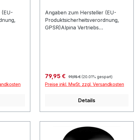
 (EU-
Angaben zum Hersteller (EU-
rdnung,
Produktsicherheitsverordnung,
GPSR)Alpina Vertriebs
straße 8 A
GmbHÄussere-Industriestraße 8 A
hland
886316 FriedbergDeutschland
Regulärer Preis:
Verkaufspreis:
79,95 €
99,95 €
(20.01% gespart)
sandkosten
Preise inkl. MwSt. zzgl. Versandkosten
Details