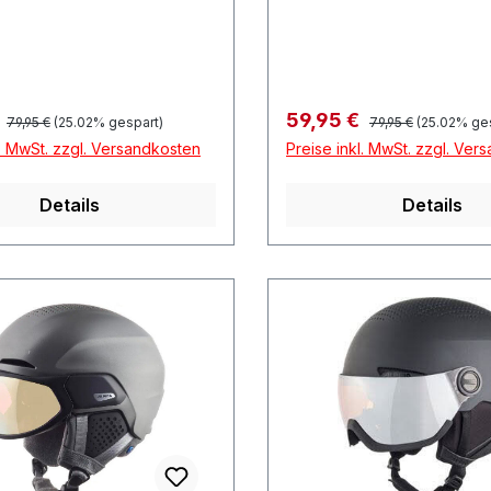
Österreich
SalzburgÖsterreich
Regulärer Preis:
Regulärer Preis:
preis:
Verkaufspreis:
€
59,95 €
79,95 €
(25.02% gespart)
79,95 €
(25.02% ge
l. MwSt. zzgl. Versandkosten
Preise inkl. MwSt. zzgl. Ver
Details
Details