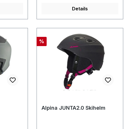
Details
Rabatt
%
Alpina JUNTA2.0 Skihelm