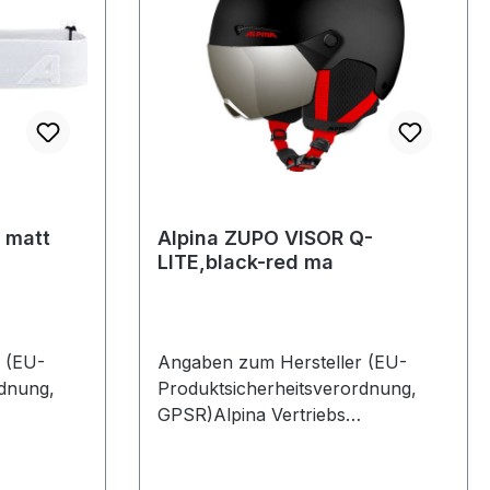
 matt
Alpina ZUPO VISOR Q-
LITE,black-red ma
 (EU-
Angaben zum Hersteller (EU-
rdnung,
Produktsicherheitsverordnung,
GPSR)Alpina Vertriebs
straße 8 A
GmbHÄussere-Industriestraße 8 A
hland
886316 FriedbergDeutschland