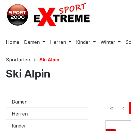
m Hauptinhalt springen
Zur Suche springen
Zur Hauptnavigation springen
Home
Damen
Herren
Kinder
Winter
S
Sportarten
Ski Alpin
Ski Alpin
Damen
Herren
Kinder