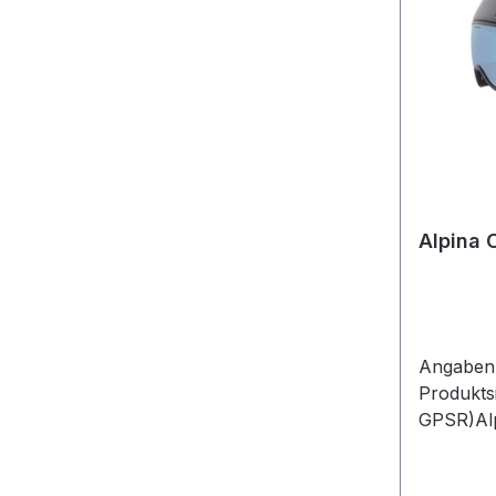
Alpina 
Angaben 
Produkts
GPSR)Alp
GmbHÄuss
886316 F