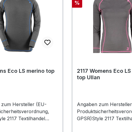
Rabatt
%
ns Eco LS merino top
2117 Womens Eco LS
top Ullan
zum Hersteller (EU-
Angaben zum Hersteller
icherheitsverordnung,
Produktsicherheitsvero
le 2117 Textilhandel
GPSR)Style 2117 Textilh
lheimerstrasse 16502000
GmbHSöllheimerstrasse