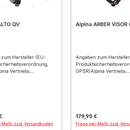
ALTO QV
Alpina ARBER VISOR 
zum Hersteller (EU-
Angaben zum Hersteller
icherheitsverordnung,
Produktsicherheitsvero
ina Vertriebs
GPSR)Alpina Vertriebs
ere-Industriestraße 8 A
GmbHÄussere-Industrie
riedbergDeutschland
886316 FriedbergDeutsc
r Preis:
Regulärer Preis:
€
179,95 €
l. MwSt. zzgl. Versandkosten
Preise inkl. MwSt. zzgl. Ver