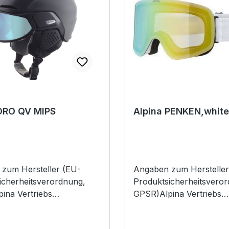
ORO QV MIPS
Alpina PENKEN,white
zum Hersteller (EU-
Angaben zum Hersteller
icherheitsverordnung,
Produktsicherheitsvero
ina Vertriebs
GPSR)Alpina Vertriebs
ere-Industriestraße 8 A
GmbHÄussere-Industrie
riedbergDeutschland
886316 FriedbergDeutsc