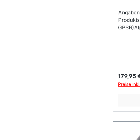
Angaben 
Produkts
GPSR)Alp
GmbHÄuss
886316 F
Reguläre
179,95 
Preise ink