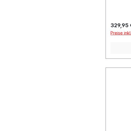
Reguläre
329,95 
Preise ink