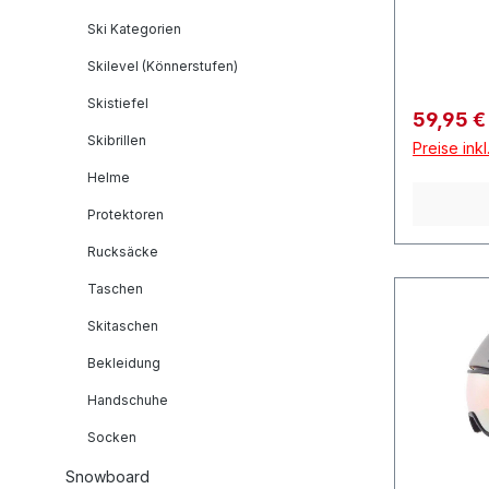
Salzburg
Ski Kategorien
Skilevel (Könnerstufen)
Skistiefel
Verkaufs
59,95 
Skibrillen
Preise ink
Helme
Protektoren
Rucksäcke
Taschen
Skitaschen
Bekleidung
Handschuhe
Socken
Snowboard