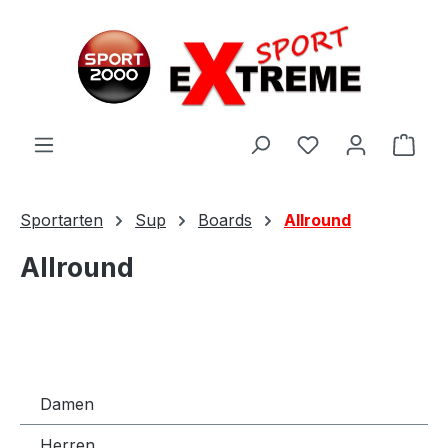
Zum Hauptinhalt springen
Ware
Sportarten
Sup
Boards
Allround
Allround
Damen
Herren