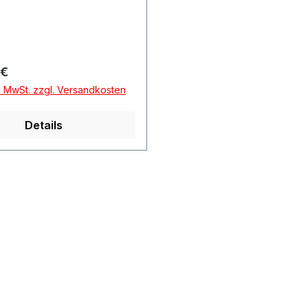
r Preis:
 €
l. MwSt. zzgl. Versandkosten
Details