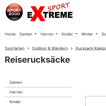
m Hauptinhalt springen
Zur Suche springen
Zur Hauptnavigation springen
Home
Damen
Herren
Kinder
Winter
S
Sportarten
Outdoor & Wandern
Rucksack Katego
Reiserucksäcke
Damen
Herren
Kinder