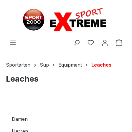
Zum Hauptinhalt springen
Ware
Sportarten
Sup
Equipment
Leaches
Leaches
Damen
Herren