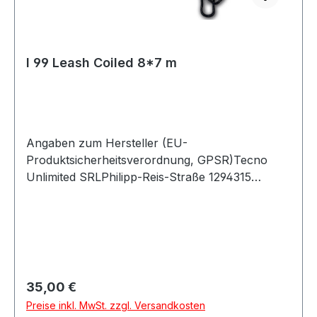
I 99 Leash Coiled 8*7 m
Angaben zum Hersteller (EU-
Produktsicherheitsverordnung, GPSR)Tecno
Unlimited SRLPhilipp-Reis-Straße 1294315
StraubingDeutschland
Regulärer Preis:
35,00 €
Preise inkl. MwSt. zzgl. Versandkosten