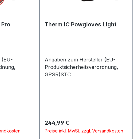
 Pro
Therm IC Powgloves Light
 (EU-
Angaben zum Hersteller (EU-
rdnung,
Produktsicherheitsverordnung,
GPSR)STC
se
DistributionTriesterstrasse
chland
17993092 BarbingDeutschland
Regulärer Preis:
244,99 €
sandkosten
Preise inkl. MwSt. zzgl. Versandkosten