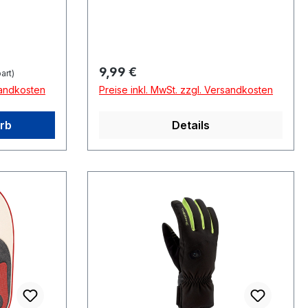
Regulärer Preis:
9,99 €
art)
sandkosten
Preise inkl. MwSt. zzgl. Versandkosten
rb
Details