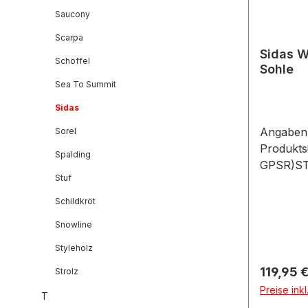
Saucony
Scarpa
Sidas W
Schöffel
Sohle
Sea To Summit
Sidas
Angaben 
Sorel
Produkts
Spalding
GPSR)S
Stuf
Distribut
17993092
Schildkröt
Snowline
Styleholz
Reguläre
119,95 
Strolz
Preise ink
T