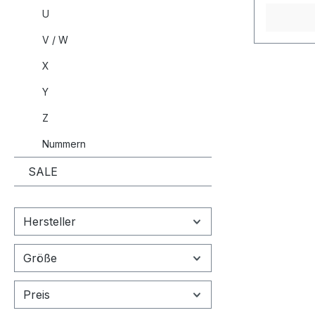
U
V / W
X
Y
Z
Nummern
SALE
Hersteller
Größe
Preis