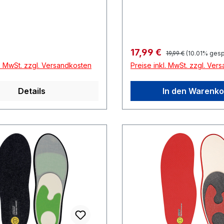
Regulärer Preis:
r Preis:
Verkaufspreis:
17,99 €
19,99 €
(10.01% gesp
l. MwSt. zzgl. Versandkosten
Preise inkl. MwSt. zzgl. Ver
Details
In den Warenko