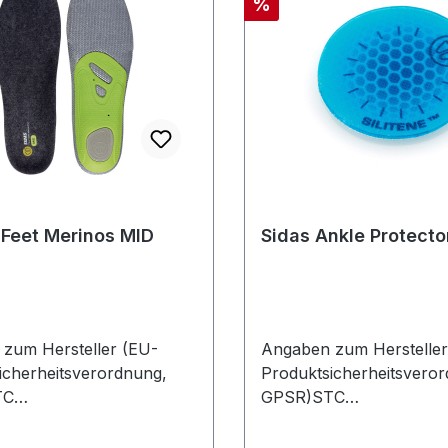
Rabatt
%
 Feet Merinos MID
Sidas Ankle Protecto
zum Hersteller (EU-
Angaben zum Hersteller
icherheitsverordnung,
Produktsicherheitsvero
TC
GPSR)STC
ionTriesterstrasse
DistributionTriesterstras
 BarbingDeutschland
17993092 BarbingDeuts