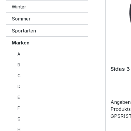
Winter
Sommer
Sportarten
Marken
A
B
Sidas 3
C
D
E
Angaben 
F
Produkts
GPSR)S
G
Distribut
H
17993092