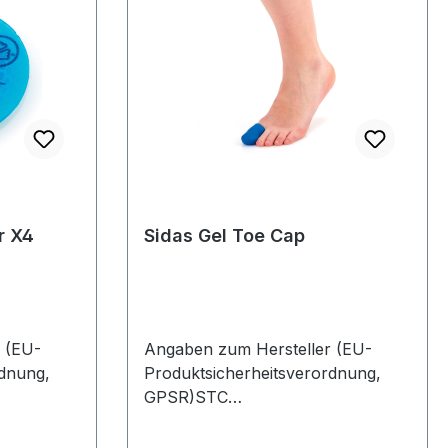
r X4
Sidas Gel Toe Cap
 (EU-
Angaben zum Hersteller (EU-
rdnung,
Produktsicherheitsverordnung,
GPSR)STC
se
DistributionTriesterstrasse
chland
17993092 BarbingDeutschland