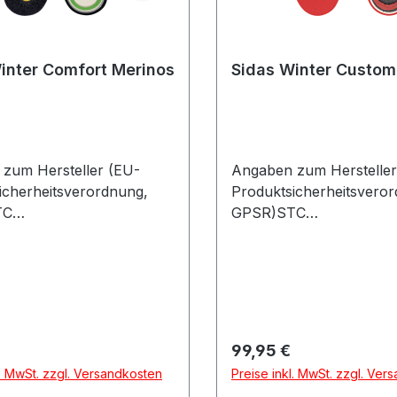
inter Comfort Merinos
Sidas Winter Custom
zum Hersteller (EU-
Angaben zum Hersteller
icherheitsverordnung,
Produktsicherheitsvero
TC
GPSR)STC
ionTriesterstrasse
DistributionTriesterstras
 BarbingDeutschland
17993092 BarbingDeuts
r Preis:
Regulärer Preis:
€
99,95 €
l. MwSt. zzgl. Versandkosten
Preise inkl. MwSt. zzgl. Ver