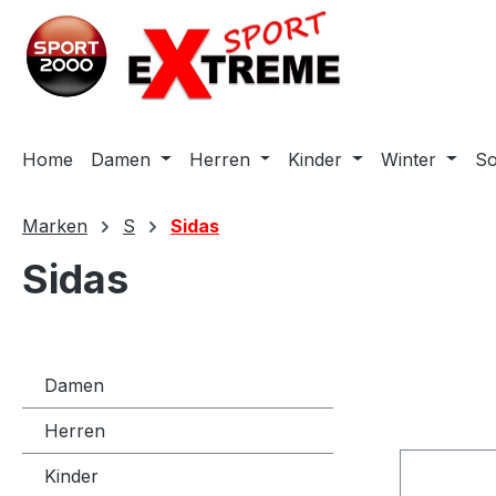
m Hauptinhalt springen
Zur Suche springen
Zur Hauptnavigation springen
Home
Damen
Herren
Kinder
Winter
S
Marken
S
Sidas
Sidas
Damen
Herren
Kinder