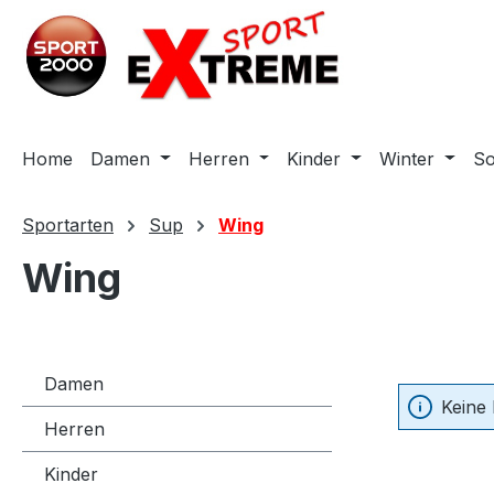
m Hauptinhalt springen
Zur Suche springen
Zur Hauptnavigation springen
Home
Damen
Herren
Kinder
Winter
S
Sportarten
Sup
Wing
Wing
Damen
Keine
Herren
Kinder