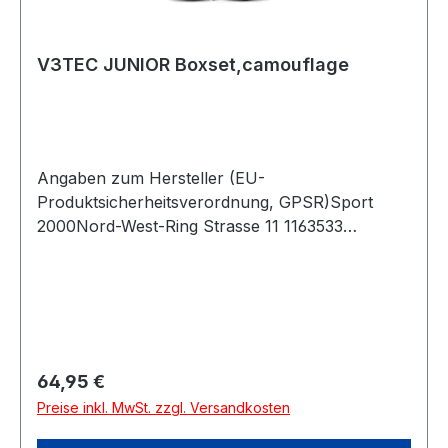
V3TEC JUNIOR Boxset,camouflage
Angaben zum Hersteller (EU-
Produktsicherheitsverordnung, GPSR)Sport
2000Nord-West-Ring Strasse 11 1163533
MainhausenDeutschland
Regulärer Preis:
64,95 €
Preise inkl. MwSt. zzgl. Versandkosten