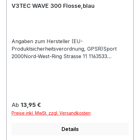
V3TEC WAVE 300 Flosse,blau
Angaben zum Hersteller (EU-
Produktsicherheitsverordnung, GPSR)Sport
2000Nord-West-Ring Strasse 11 1163533
MainhausenDeutschland
Regulärer Preis:
Ab
13,95 €
Preise inkl. MwSt. zzgl. Versandkosten
Details