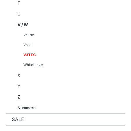
T
U
V / W
Vaude
Völkl
V3TEC
Whiteblaze
X
Y
Z
Nummern
SALE