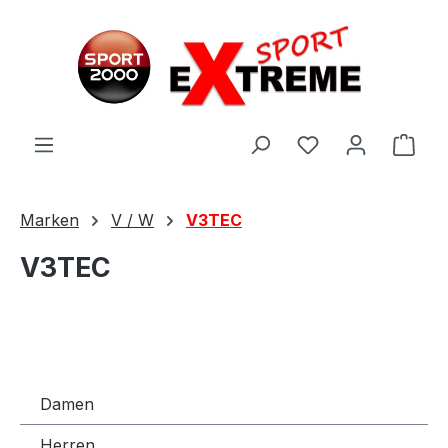
Zum Hauptinhalt springen
Ware
Marken
V / W
V3TEC
V3TEC
Damen
Herren