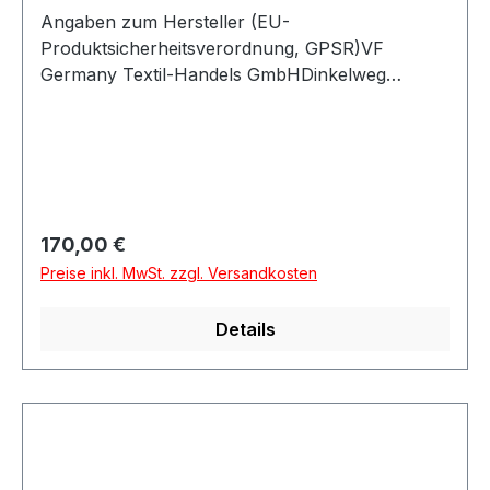
Angaben zum Hersteller (EU-
Produktsicherheitsverordnung, GPSR)VF
Germany Textil-Handels GmbHDinkelweg
1093092 BarbingDeutschland
Regulärer Preis:
170,00 €
Preise inkl. MwSt. zzgl. Versandkosten
Details