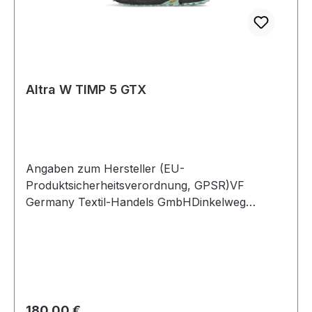
Altra W TIMP 5 GTX
Angaben zum Hersteller (EU-
Produktsicherheitsverordnung, GPSR)VF
Germany Textil-Handels GmbHDinkelweg
1093092 BarbingDeutschland
Regulärer Preis:
180,00 €