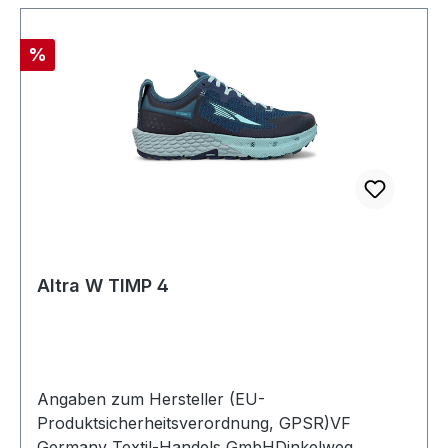
Rabatt
%
Altra W TIMP 4
Angaben zum Hersteller (EU-
Produktsicherheitsverordnung, GPSR)VF
Germany Textil-Handels GmbHDinkelweg