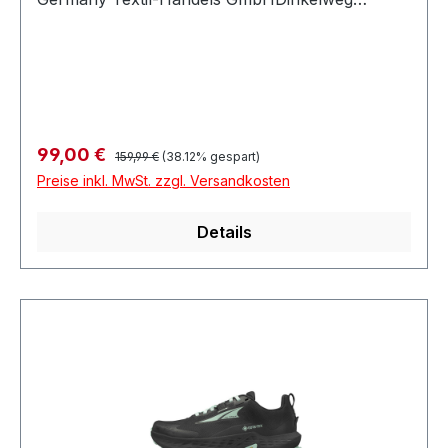
1093092 BarbingDeutschland
Regulärer Preis:
Verkaufspreis:
99,00 €
159,99 €
(38.12% gespart)
Preise inkl. MwSt. zzgl. Versandkosten
Details