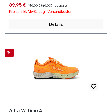
Regulärer Preis:
Verkaufspreis:
89,95 €
150,00 €
(40.03% gespart)
Preise inkl. MwSt. zzgl. Versandkosten
Details
Rabatt
%
Altra W Timp 4