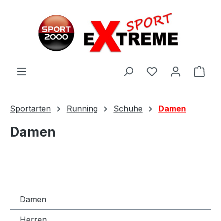
Zum Hauptinhalt springen
Ware
Sportarten
Running
Schuhe
Damen
Damen
Damen
Herren