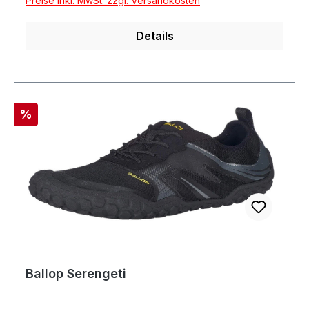
Preise inkl. MwSt. zzgl. Versandkosten
Details
Rabatt
%
Ballop Serengeti