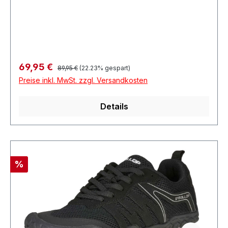
Regulärer Preis:
Verkaufspreis:
69,95 €
89,95 €
(22.23% gespart)
Preise inkl. MwSt. zzgl. Versandkosten
Details
Rabatt
%