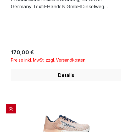
Germany Textil-Handels GmbHDinkelweg
1093092 BarbingDeutschland
Regulärer Preis:
170,00 €
Preise inkl. MwSt. zzgl. Versandkosten
Details
Rabatt
%