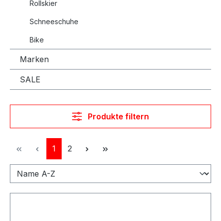
Rollskier
Schneeschuhe
Bike
Marken
SALE
Produkte filtern
Seite
Seite
1
2