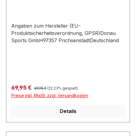
Angaben zum Hersteller (EU-
Produktsicherheitsverordnung, GPSR)Donau
Sports GmbH97357 PrichsenstadtDeutschland
Regulärer Preis:
Verkaufspreis:
69,95 €
89,95 €
(22.23% gespart)
Preise inkl. MwSt. zzgl. Versandkosten
Details