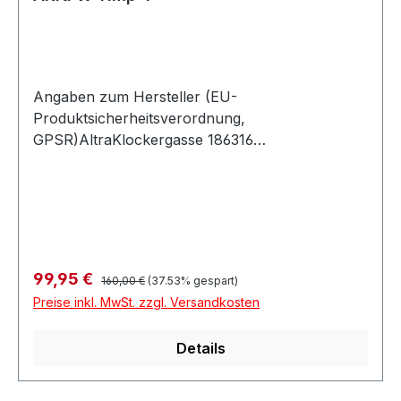
Angaben zum Hersteller (EU-
Produktsicherheitsverordnung,
GPSR)AltraKlockergasse 186316
FriedbergDeutschland
Regulärer Preis:
Verkaufspreis:
99,95 €
160,00 €
(37.53% gespart)
Preise inkl. MwSt. zzgl. Versandkosten
Details