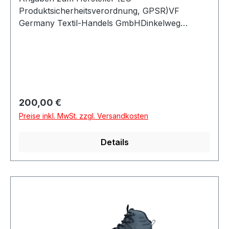
Produktsicherheitsverordnung, GPSR)VF
Germany Textil-Handels GmbHDinkelweg
1093092 BarbingDeutschland
Regulärer Preis:
200,00 €
Preise inkl. MwSt. zzgl. Versandkosten
Details