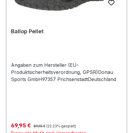
Ballop Pellet
Angaben zum Hersteller (EU-
Produktsicherheitsverordnung, GPSR)Donau
Sports GmbH97357 PrichsenstadtDeutschland
Regulärer Preis:
Verkaufspreis:
69,95 €
89,95 €
(22.23% gespart)