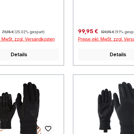
Regulärer Preis:
Regulärer Preis:
preis:
Verkaufspreis:
€
99,95 €
79,95 €
(25.02% gespart)
109,95 €
(9.1% gesp
l. MwSt. zzgl. Versandkosten
Preise inkl. MwSt. zzgl. Ver
Details
Details