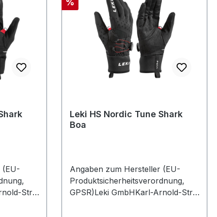
Rabatt
%
Shark
Leki HS Nordic Tune Shark
Boa
 (EU-
Angaben zum Hersteller (EU-
rdnung,
Produktsicherheitsverordnung,
nold-Str.
GPSR)Leki GmbHKarl-Arnold-Str.
eutschland
30 3073230 KirchheimDeutschland