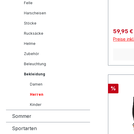
Felle
Harscheisen
Stöcke
Verkaufs
59,95 
Rucksäcke
Preise ink
Helme
Zubehör
Beleuchtung
Bekleidung
Damen
Rabatt
%
Herren
Kinder
Sommer
Sportarten