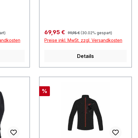
Regulärer Preis:
Verkaufspreis:
69,95 €
art)
99,95 €
(30.02% gespart)
sandkosten
Preise inkl. MwSt. zzgl. Versandkosten
Details
Rabatt
%