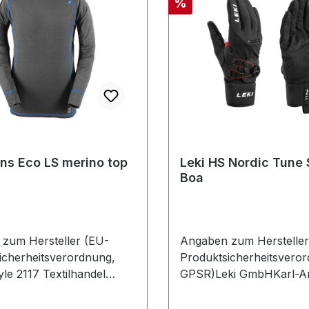
Rabatt
%
ns Eco LS merino top
Leki HS Nordic Tune 
Boa
zum Hersteller (EU-
Angaben zum Hersteller
icherheitsverordnung,
Produktsicherheitsvero
le 2117 Textilhandel
GPSR)Leki GmbHKarl-Ar
lheimerstrasse 16502000
30 3073230 KirchheimD
Österreich