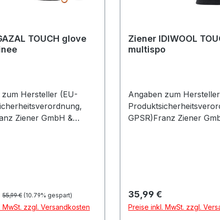
 GAZAL TOUCH glove
Ziener IDIWOOL TOU
inee
multispo
zum Hersteller (EU-
Angaben zum Hersteller
icherheitsverordnung,
Produktsicherheitsvero
anz Ziener GmbH &
GPSR)Franz Ziener Gm
edengasse 5 582487
Co.Schwedengasse 5 5
ergauDeutschland
OberammergauDeutschl
Regulärer Preis:
preis:
Regulärer Preis:
35,99 €
55,99 €
(10.79% gespart)
l. MwSt. zzgl. Versandkosten
Preise inkl. MwSt. zzgl. Ver