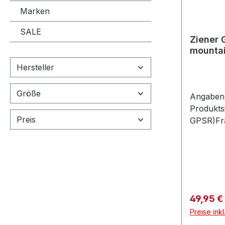
Marken
SALE
Ziener
mounta
Hersteller
Größe
Angaben 
Produkts
Preis
GPSR)Fr
Co.Schw
Oberamm
Verkaufs
49,95 €
Preise ink