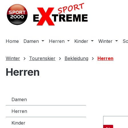
m Hauptinhalt springen
Zur Suche springen
Zur Hauptnavigation springen
Home
Damen
Herren
Kinder
Winter
S
Winter
Tourenskier
Bekleidung
Herren
Herren
Damen
Herren
Kinder