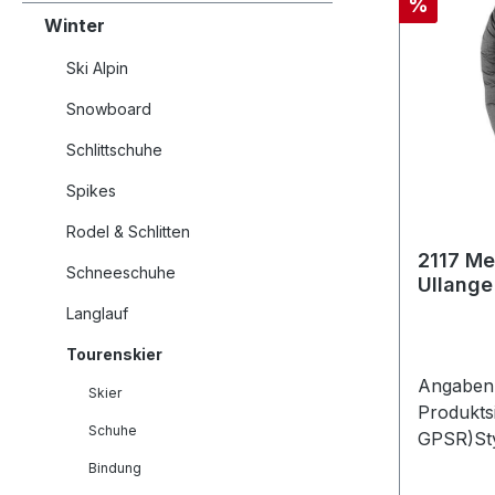
Rabatt
%
Winter
Ski Alpin
Snowboard
Schlittschuhe
Spikes
Rodel & Schlitten
2117 Me
Schneeschuhe
Ullange
Langlauf
Tourenskier
Angaben 
Skier
Produkts
Schuhe
GPSR)Sty
GmbHSöl
Bindung
Salzburg