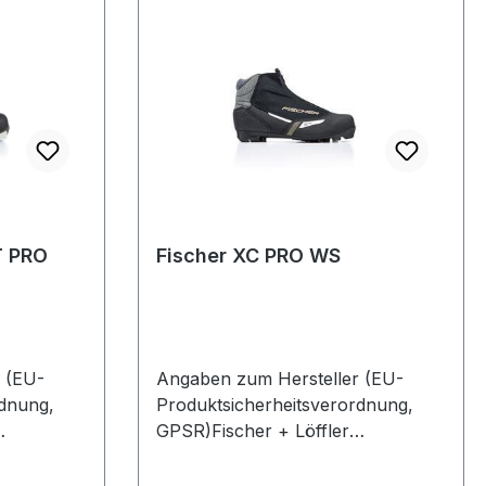
T PRO
Fischer XC PRO WS
 (EU-
Angaben zum Hersteller (EU-
rdnung,
Produktsicherheitsverordnung,
GPSR)Fischer + Löffler
auweg
Deutschland GmbHDonauweg
hland
194034 PASSAUDeutschland