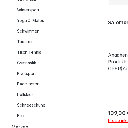
Wintersport
Yoga & Pilates
Salomon
Schwimmen
Tauchen
Tisch Tennis
Angaben 
Produkts
Gymnastik
GPSR)Am
Kraftsport
GmbHHai
NeuriedD
Badmington
Rollskier
Schneeschuhe
Reguläre
109,00 
Bike
Preise ink
Marken