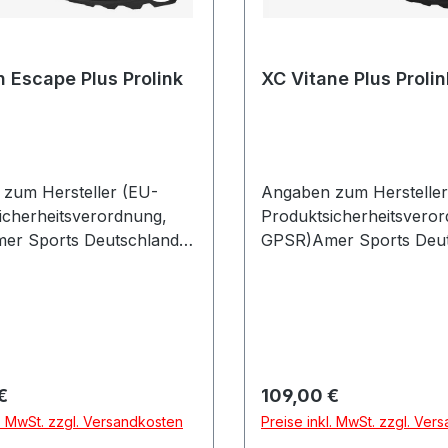
 Escape Plus Prolink
XC Vitane Plus Prolin
zum Hersteller (EU-
Angaben zum Hersteller
icherheitsverordnung,
Produktsicherheitsvero
er Sports Deutschland
GPSR)Amer Sports Deut
nbuchenring 9 1382061
GmbHHainbuchenring 9
eutschland
NeuriedDeutschland
r Preis:
Regulärer Preis:
€
109,00 €
l. MwSt. zzgl. Versandkosten
Preise inkl. MwSt. zzgl. Ver