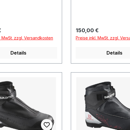
r Preis:
Regulärer Preis:
€
150,00 €
l. MwSt. zzgl. Versandkosten
Preise inkl. MwSt. zzgl. Ver
Details
Details