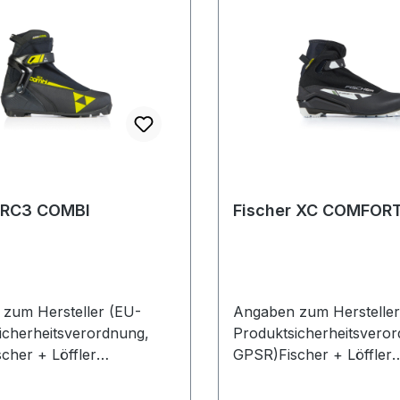
r RC3 COMBI
Fischer XC COMFOR
zum Hersteller (EU-
Angaben zum Hersteller
icherheitsverordnung,
Produktsicherheitsvero
cher + Löffler
GPSR)Fischer + Löffler
land GmbHDonauweg
Deutschland GmbHDon
PASSAUDeutschland
194034 PASSAUDeutsc