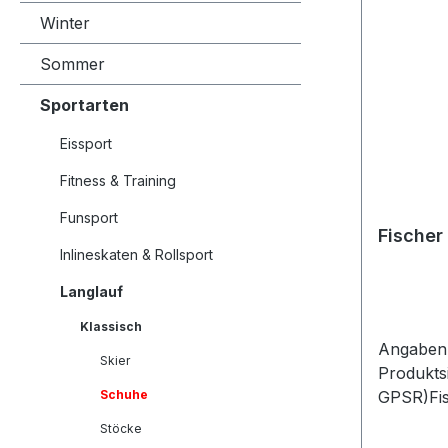
Winter
Sommer
Sportarten
Eissport
Fitness & Training
Funsport
Fische
Inlineskaten & Rollsport
Langlauf
Klassisch
Angaben 
Skier
Produkts
Schuhe
GPSR)Fis
Deutsch
Stöcke
194034 