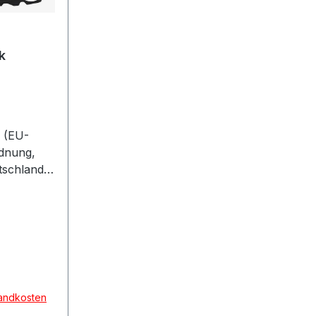
k
 (EU-
rdnung,
schland
 1382061
sandkosten