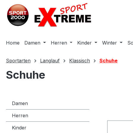
m Hauptinhalt springen
Zur Suche springen
Zur Hauptnavigation springen
Home
Damen
Herren
Kinder
Winter
S
Sportarten
Langlauf
Klassisch
Schuhe
Schuhe
Damen
Herren
Kinder