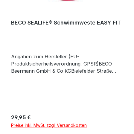
BECO SEALIFE® Schwimmweste EASY FIT
Angaben zum Hersteller (EU-
Produktsicherheitsverordnung, GPSR)BECO
Beermann GmbH & Co KGBielefelder Straße
5432107 Bad SalzuflenDeutschland
Regulärer Preis:
29,95 €
Preise inkl. MwSt. zzgl. Versandkosten