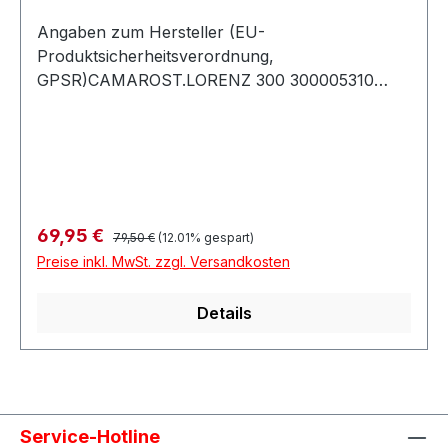
Angaben zum Hersteller (EU-
Produktsicherheitsverordnung,
GPSR)CAMAROST.LORENZ 300 300005310
MONDSEEÖsterreich
Regulärer Preis:
Verkaufspreis:
69,95 €
79,50 €
(12.01% gespart)
Preise inkl. MwSt. zzgl. Versandkosten
Details
Service-Hotline