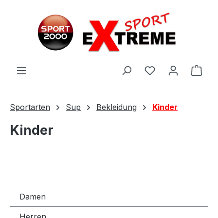
Zum Hauptinhalt springen
Ware
Sportarten
Sup
Bekleidung
Kinder
Kinder
Damen
Herren