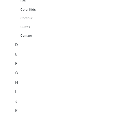
CMP
Color Kids
Contour
Currex
Camaro
D
E
F
G
H
I
J
K