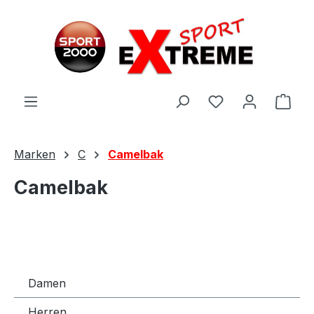
Zum Hauptinhalt springen
Ware
Marken
C
Camelbak
Camelbak
Damen
Herren