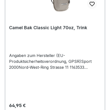
Camel Bak Classic Light 70oz, Trink
Angaben zum Hersteller (EU-
Produktsicherheitsverordnung, GPSR)Sport
2000Nord-West-Ring Strasse 11 1163533
MainhausenDeutschland
Regulärer Preis:
64,95 €