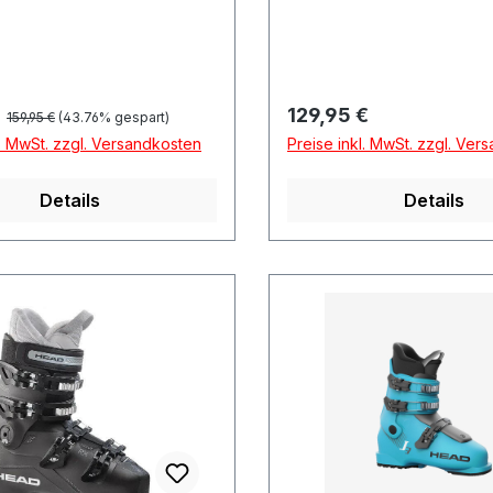
Regulärer Preis:
preis:
Regulärer Preis:
€
129,95 €
159,95 €
(43.76% gespart)
l. MwSt. zzgl. Versandkosten
Preise inkl. MwSt. zzgl. Ver
Details
Details