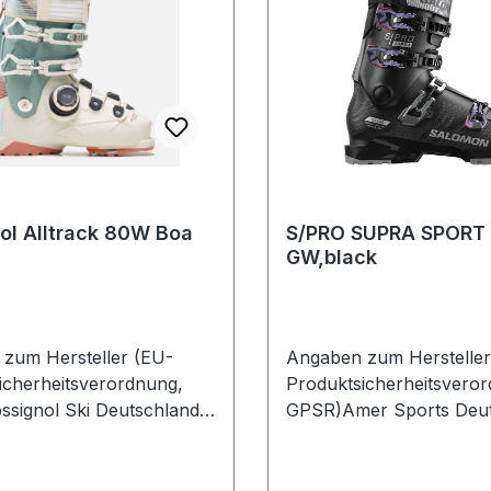
ol Alltrack 80W Boa
S/PRO SUPRA SPORT
GW,black
zum Hersteller (EU-
Angaben zum Hersteller
icherheitsverordnung,
Produktsicherheitsvero
signol Ski Deutschland
GPSR)Amer Sports Deut
enstr. 26 2882216
GmbHHainbuchenring 9
Deutschland
NeuriedDeutschland