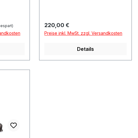
Regulärer Preis:
220,00 €
espart)
sandkosten
Preise inkl. MwSt. zzgl. Versandkosten
Details