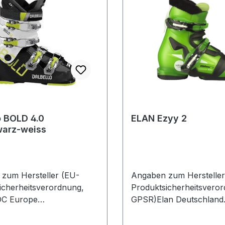
o BOLD 4.0
ELAN Ezyy 2
warz-weiss
zum Hersteller (EU-
Angaben zum Hersteller
icherheitsverordnung,
Produktsicherheitsvero
C Europe
GPSR)Elan Deutschland
haupter Str. 6282377
GmbHAschheimer Str. 1
gDeutschland
FeldkirchenDeutschland