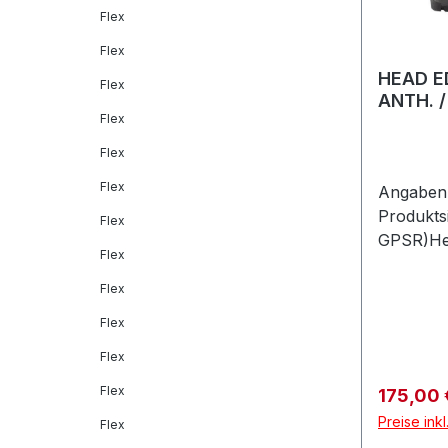
Flex
Flex
HEAD E
Flex
ANTH. 
Flex
Flex
Flex
Angaben 
Produkts
Flex
GPSR)He
Flex
GmbHVel
Feldkirc
Flex
Flex
Flex
Flex
Verkaufs
175,00
Preise ink
Flex