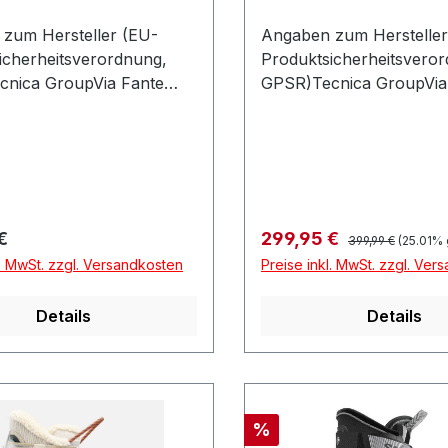
zum Hersteller (EU-
Angaben zum Hersteller
icherheitsverordnung,
Produktsicherheitsvero
nica GroupVia Fante
GPSR)Tecnica GroupVia
5631040 VOLPAGO DEL
Dítalia 5631040 VOLPA
OItalien
MONTELLOItalien
Regulärer Preis:
r Preis:
Verkaufspreis:
€
299,95 €
399,99 €
(25.01% 
l. MwSt. zzgl. Versandkosten
Preise inkl. MwSt. zzgl. Ver
Details
Details
Rabatt
%