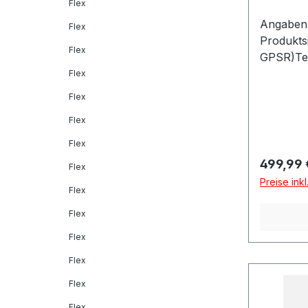
Flex
Angaben 
Flex
Produkts
Flex
GPSR)Tec
Dítalia 
Flex
MONTELL
Flex
Flex
Flex
Reguläre
499,99 
Flex
Preise ink
Flex
Flex
Flex
Flex
Flex
Flex