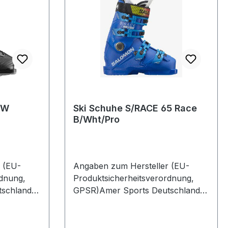
 W
Ski Schuhe S/RACE 65 Race
B/Wht/Pro
 (EU-
Angaben zum Hersteller (EU-
rdnung,
Produktsicherheitsverordnung,
schland
GPSR)Amer Sports Deutschland
 1382061
GmbHHainbuchenring 9 1382061
NeuriedDeutschland