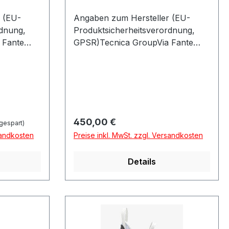
 (EU-
Angaben zum Hersteller (EU-
rdnung,
Produktsicherheitsverordnung,
 Fante
GPSR)Tecnica GroupVia Fante
GO DEL
Dítalia 5631040 VOLPAGO DEL
MONTELLOItalien
Regulärer Preis:
450,00 €
gespart)
sandkosten
Preise inkl. MwSt. zzgl. Versandkosten
Details