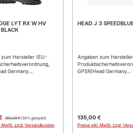
DGE LYT RX W HV
HEAD J 3 SPEEDBLU
/ BLACK
zum Hersteller (EU-
Angaben zum Hersteller
icherheitsverordnung,
Produktsicherheitsvero
ad Germany
GPSR)Head Germany
askostrasse 885622
GmbHVelaskostrasse 8
henDeutschland
FeldkirchenDeutschland
Regulärer Preis:
preis:
Regulärer Preis:
 €
135,00 €
250,00 €
(30% gespart)
l. MwSt. zzgl. Versandkosten
Preise inkl. MwSt. zzgl. Ver