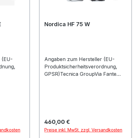
E
Nordica HF 75 W
 (EU-
Angaben zum Hersteller (EU-
rdnung,
Produktsicherheitsverordnung,
GPSR)Tecnica GroupVia Fante
85622
Dítalia 5631040 VOLPAGO DEL
MONTELLOItalien
Regulärer Preis:
460,00 €
sandkosten
Preise inkl. MwSt. zzgl. Versandkosten