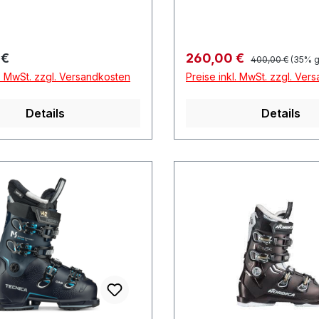
Regulärer Preis:
r Preis:
Verkaufspreis:
 €
260,00 €
400,00 €
(35% g
l. MwSt. zzgl. Versandkosten
Preise inkl. MwSt. zzgl. Ver
Details
Details