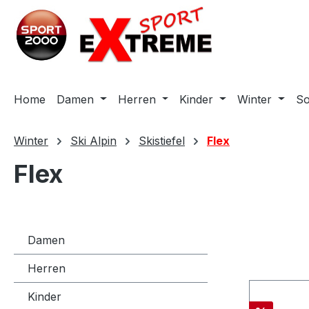
m Hauptinhalt springen
Zur Suche springen
Zur Hauptnavigation springen
Home
Damen
Herren
Kinder
Winter
S
Winter
Ski Alpin
Skistiefel
Flex
Flex
Damen
Herren
Kinder