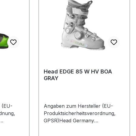
Head EDGE 85 W HV BOA
GRAY
 (EU-
Angaben zum Hersteller (EU-
rdnung,
Produktsicherheitsverordnung,
GPSR)Head Germany
385622
GmbHVelaskostrasse 885622
FeldkirchenDeutschland