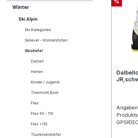
Rabatt
%
Winter
Ski Alpin
Ski Kategorien
Skilevel - Könnerstufen
Skistiefel
Damen
Herren
Dalbell
JR,sch
Kinder / Jugend
Thermofit Boot
Flex
Angaben 
Flex 90 - 110
Produkts
GPSR)EO
Flex >110
GmbHSee
Tourenskistiefel
Penzber