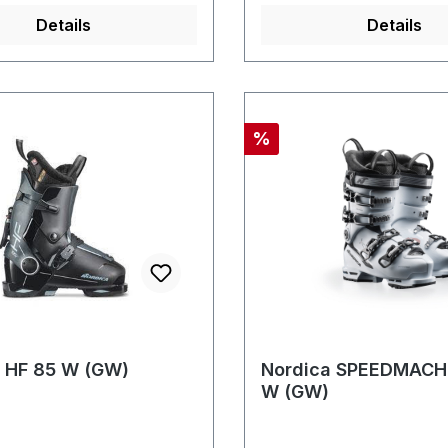
Details
Details
Rabatt
%
 HF 85 W (GW)
Nordica SPEEDMACH
W (GW)