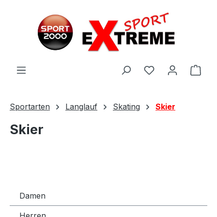
Zum Hauptinhalt springen
Ware
Sportarten
Langlauf
Skating
Skier
Skier
Damen
Herren