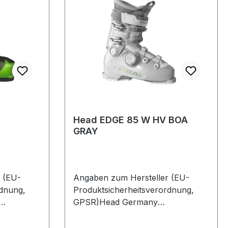
Head EDGE 85 W HV BOA
GRAY
 (EU-
Angaben zum Hersteller (EU-
rdnung,
Produktsicherheitsverordnung,
GPSR)Head Germany
385622
GmbHVelaskostrasse 885622
FeldkirchenDeutschland