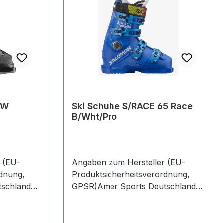
 W
Ski Schuhe S/RACE 65 Race
B/Wht/Pro
 (EU-
Angaben zum Hersteller (EU-
rdnung,
Produktsicherheitsverordnung,
schland
GPSR)Amer Sports Deutschland
 1382061
GmbHHainbuchenring 9 1382061
NeuriedDeutschland