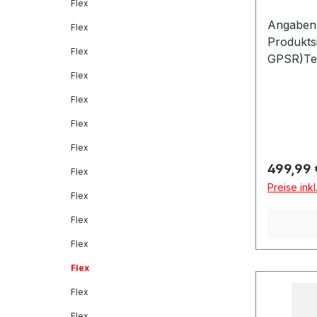
Flex
Angaben 
Flex
Produkts
Flex
GPSR)Tec
Dítalia 
Flex
MONTELL
Flex
Flex
Flex
Reguläre
499,99 
Flex
Preise ink
Flex
Flex
Flex
Flex
Flex
Flex