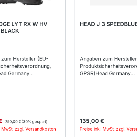
DGE LYT RX W HV
HEAD J 3 SPEEDBLU
/ BLACK
zum Hersteller (EU-
Angaben zum Hersteller
icherheitsverordnung,
Produktsicherheitsvero
ad Germany
GPSR)Head Germany
askostrasse 885622
GmbHVelaskostrasse 8
henDeutschland
FeldkirchenDeutschland
Regulärer Preis:
preis:
Regulärer Preis:
 €
135,00 €
250,00 €
(30% gespart)
l. MwSt. zzgl. Versandkosten
Preise inkl. MwSt. zzgl. Ver