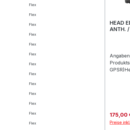
Flex
Flex
HEAD E
Flex
ANTH. 
Flex
Flex
Flex
Angaben 
Produkts
Flex
GPSR)He
Flex
GmbHVel
Feldkirc
Flex
Flex
Flex
Flex
Verkaufs
175,00
Preise ink
Flex