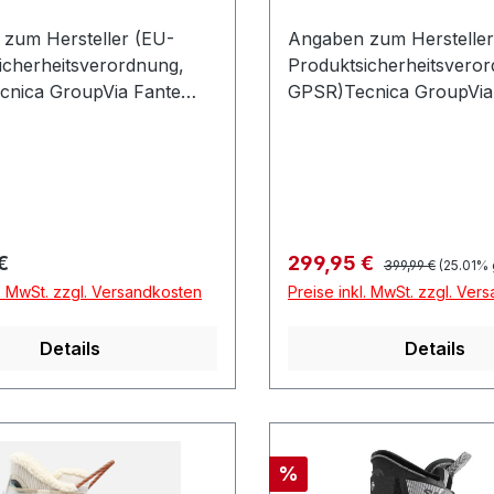
zum Hersteller (EU-
Angaben zum Hersteller
icherheitsverordnung,
Produktsicherheitsvero
nica GroupVia Fante
GPSR)Tecnica GroupVia
5631040 VOLPAGO DEL
Dítalia 5631040 VOLPA
OItalien
MONTELLOItalien
Regulärer Preis:
r Preis:
Verkaufspreis:
€
299,95 €
399,99 €
(25.01% 
l. MwSt. zzgl. Versandkosten
Preise inkl. MwSt. zzgl. Ver
Details
Details
Rabatt
%