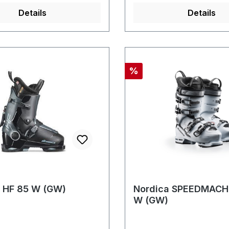
Details
Details
Rabatt
%
 HF 85 W (GW)
Nordica SPEEDMACH
W (GW)