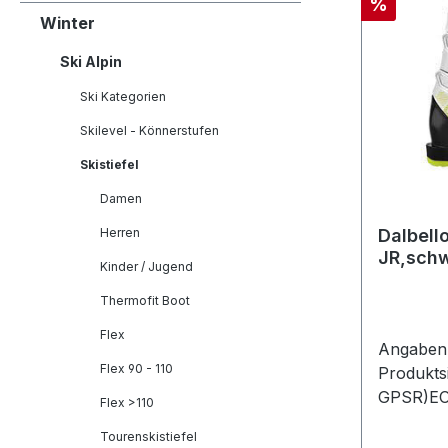
Rabatt
%
Winter
Ski Alpin
Ski Kategorien
Skilevel - Könnerstufen
Skistiefel
Damen
Herren
Dalbell
JR,sch
Kinder / Jugend
Thermofit Boot
Flex
Angaben 
Flex 90 - 110
Produkts
GPSR)EO
Flex >110
GmbHSee
Tourenskistiefel
Penzber