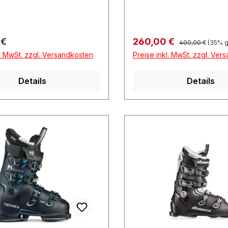
Regulärer Preis:
r Preis:
Verkaufspreis:
 €
260,00 €
400,00 €
(35% g
l. MwSt. zzgl. Versandkosten
Preise inkl. MwSt. zzgl. Ver
Details
Details