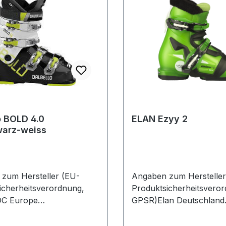
o BOLD 4.0
ELAN Ezyy 2
warz-weiss
zum Hersteller (EU-
Angaben zum Hersteller
icherheitsverordnung,
Produktsicherheitsvero
C Europe
GPSR)Elan Deutschland
haupter Str. 6282377
GmbHAschheimer Str. 1
gDeutschland
FeldkirchenDeutschland