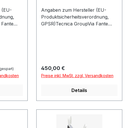
 (EU-
Angaben zum Hersteller (EU-
rdnung,
Produktsicherheitsverordnung,
 Fante
GPSR)Tecnica GroupVia Fante
GO DEL
Dítalia 5631040 VOLPAGO DEL
MONTELLOItalien
Regulärer Preis:
450,00 €
gespart)
sandkosten
Preise inkl. MwSt. zzgl. Versandkosten
Details