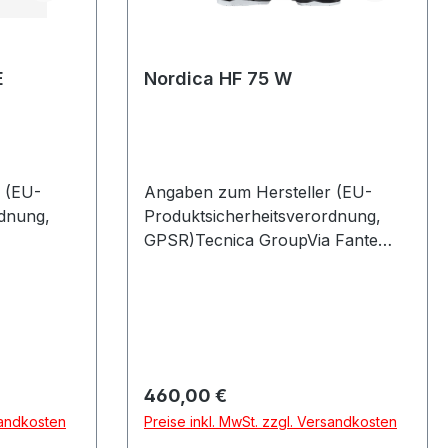
E
Nordica HF 75 W
 (EU-
Angaben zum Hersteller (EU-
rdnung,
Produktsicherheitsverordnung,
GPSR)Tecnica GroupVia Fante
85622
Dítalia 5631040 VOLPAGO DEL
MONTELLOItalien
Regulärer Preis:
460,00 €
sandkosten
Preise inkl. MwSt. zzgl. Versandkosten