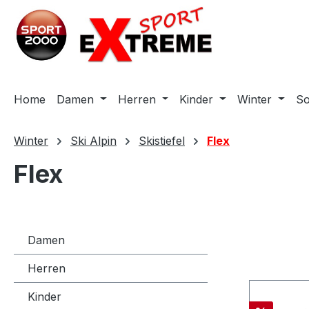
m Hauptinhalt springen
Zur Suche springen
Zur Hauptnavigation springen
Home
Damen
Herren
Kinder
Winter
S
Winter
Ski Alpin
Skistiefel
Flex
Flex
Damen
Herren
Kinder