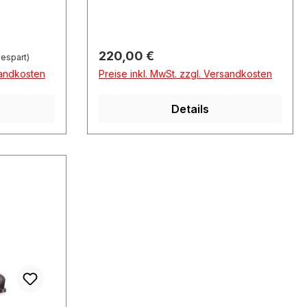
Regulärer Preis:
220,00 €
espart)
sandkosten
Preise inkl. MwSt. zzgl. Versandkosten
Details