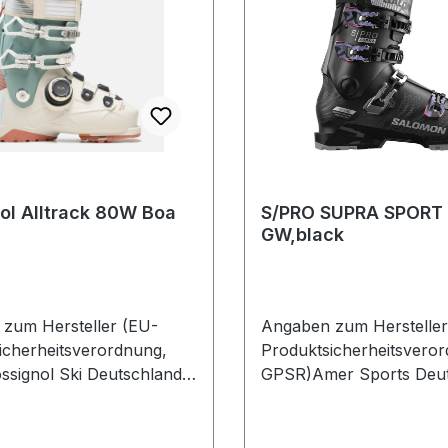
ol Alltrack 80W Boa
S/PRO SUPRA SPORT
GW,black
zum Hersteller (EU-
Angaben zum Hersteller
icherheitsverordnung,
Produktsicherheitsvero
signol Ski Deutschland
GPSR)Amer Sports Deut
enstr. 26 2882216
GmbHHainbuchenring 9
Deutschland
NeuriedDeutschland