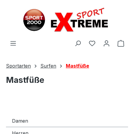
Zum Hauptinhalt springen
Ware
Sportarten
Surfen
Mastfüße
Mastfüße
Damen
Herren