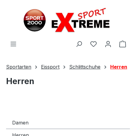
Zum Hauptinhalt springen
Ware
Sportarten
Eissport
Schlittschuhe
Herren
Herren
Damen
Herren