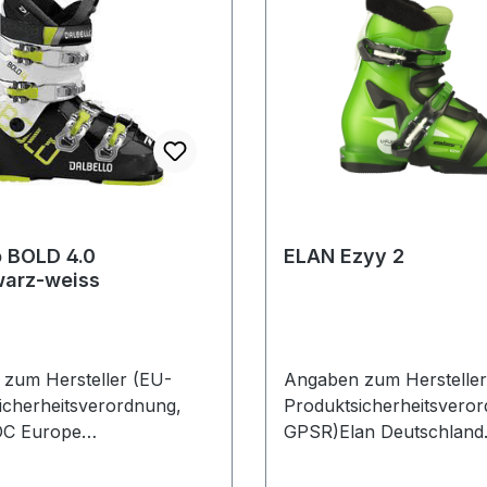
o BOLD 4.0
ELAN Ezyy 2
warz-weiss
zum Hersteller (EU-
Angaben zum Hersteller
icherheitsverordnung,
Produktsicherheitsvero
C Europe
GPSR)Elan Deutschland
haupter Str. 6282377
GmbHAschheimer Str. 1
gDeutschland
FeldkirchenDeutschland