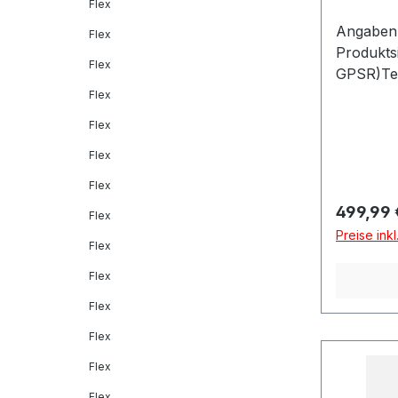
Flex
Angaben 
Flex
Produkts
Flex
GPSR)Tec
Dítalia 
Flex
MONTELL
Flex
Flex
Flex
Reguläre
499,99 
Flex
Preise ink
Flex
Flex
Flex
Flex
Flex
Flex