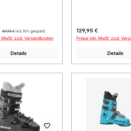
Regulärer Preis:
preis:
Regulärer Preis:
€
129,95 €
159,95 €
(43.76% gespart)
l. MwSt. zzgl. Versandkosten
Preise inkl. MwSt. zzgl. Ver
Details
Details