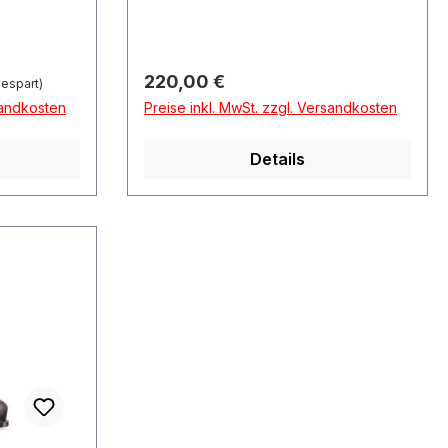
Regulärer Preis:
220,00 €
espart)
sandkosten
Preise inkl. MwSt. zzgl. Versandkosten
Details