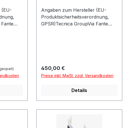
 (EU-
Angaben zum Hersteller (EU-
rdnung,
Produktsicherheitsverordnung,
 Fante
GPSR)Tecnica GroupVia Fante
GO DEL
Dítalia 5631040 VOLPAGO DEL
MONTELLOItalien
Regulärer Preis:
450,00 €
gespart)
sandkosten
Preise inkl. MwSt. zzgl. Versandkosten
Details