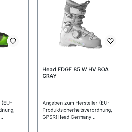
Head EDGE 85 W HV BOA
GRAY
 (EU-
Angaben zum Hersteller (EU-
rdnung,
Produktsicherheitsverordnung,
GPSR)Head Germany
385622
GmbHVelaskostrasse 885622
FeldkirchenDeutschland