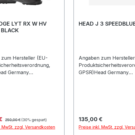
DGE LYT RX W HV
HEAD J 3 SPEEDBLU
/ BLACK
zum Hersteller (EU-
Angaben zum Hersteller
icherheitsverordnung,
Produktsicherheitsvero
ad Germany
GPSR)Head Germany
askostrasse 885622
GmbHVelaskostrasse 8
henDeutschland
FeldkirchenDeutschland
Regulärer Preis:
preis:
Regulärer Preis:
 €
135,00 €
250,00 €
(30% gespart)
l. MwSt. zzgl. Versandkosten
Preise inkl. MwSt. zzgl. Ver