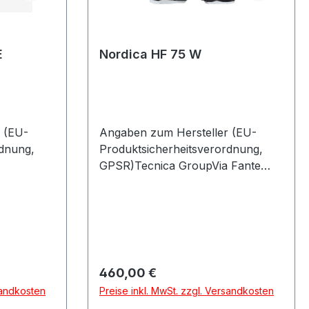
E
Nordica HF 75 W
 (EU-
Angaben zum Hersteller (EU-
rdnung,
Produktsicherheitsverordnung,
GPSR)Tecnica GroupVia Fante
85622
Dítalia 5631040 VOLPAGO DEL
MONTELLOItalien
Regulärer Preis:
460,00 €
sandkosten
Preise inkl. MwSt. zzgl. Versandkosten