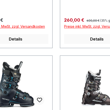
Regulärer Preis:
r Preis:
Verkaufspreis:
 €
260,00 €
400,00 €
(35% g
l. MwSt. zzgl. Versandkosten
Preise inkl. MwSt. zzgl. Ver
Details
Details