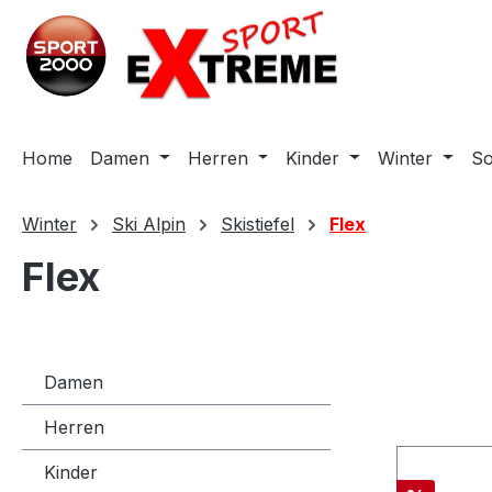
m Hauptinhalt springen
Zur Suche springen
Zur Hauptnavigation springen
Home
Damen
Herren
Kinder
Winter
S
Winter
Ski Alpin
Skistiefel
Flex
Flex
Damen
Herren
Kinder