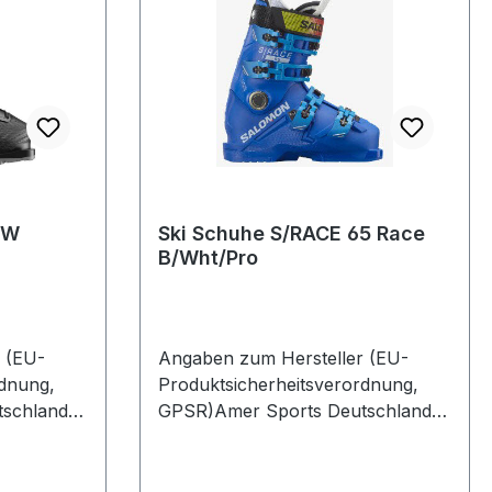
 W
Ski Schuhe S/RACE 65 Race
B/Wht/Pro
 (EU-
Angaben zum Hersteller (EU-
rdnung,
Produktsicherheitsverordnung,
schland
GPSR)Amer Sports Deutschland
 1382061
GmbHHainbuchenring 9 1382061
NeuriedDeutschland