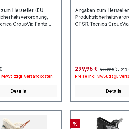
zum Hersteller (EU-
Angaben zum Hersteller
icherheitsverordnung,
Produktsicherheitsvero
nica GroupVia Fante
GPSR)Tecnica GroupVia
5631040 VOLPAGO DEL
Dítalia 5631040 VOLPA
OItalien
MONTELLOItalien
Regulärer Preis:
r Preis:
Verkaufspreis:
€
299,95 €
399,99 €
(25.01% 
l. MwSt. zzgl. Versandkosten
Preise inkl. MwSt. zzgl. Ver
Details
Details
Rabatt
%