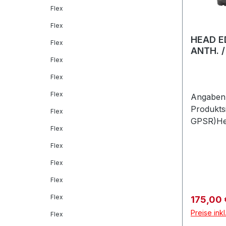
Flex
Flex
HEAD E
Flex
ANTH. 
Flex
Flex
Flex
Angaben 
Produkts
Flex
GPSR)He
Flex
GmbHVel
Feldkirc
Flex
Flex
Flex
Flex
Verkaufs
175,00
Preise ink
Flex