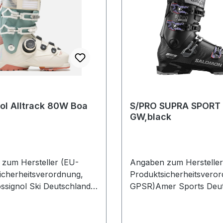
ol Alltrack 80W Boa
S/PRO SUPRA SPORT
GW,black
zum Hersteller (EU-
Angaben zum Hersteller
icherheitsverordnung,
Produktsicherheitsvero
signol Ski Deutschland
GPSR)Amer Sports Deut
enstr. 26 2882216
GmbHHainbuchenring 9
Deutschland
NeuriedDeutschland