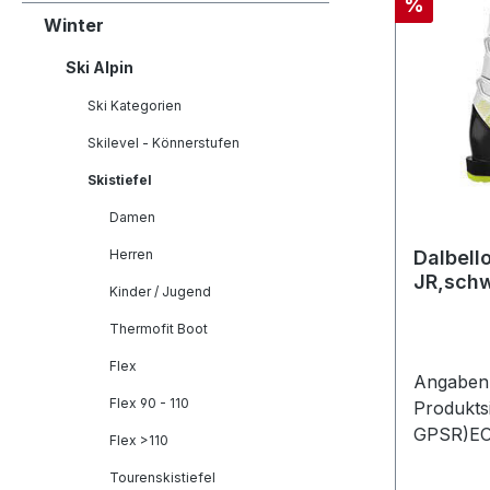
Rabatt
%
Winter
Ski Alpin
Ski Kategorien
Skilevel - Könnerstufen
Skistiefel
Damen
Herren
Dalbell
JR,sch
Kinder / Jugend
Thermofit Boot
Flex
Angaben 
Flex 90 - 110
Produkts
GPSR)EO
Flex >110
GmbHSee
Tourenskistiefel
Penzber