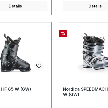
Details
Details
Rabatt
%
 HF 85 W (GW)
Nordica SPEEDMACH
W (GW)