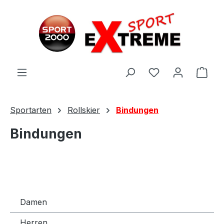
Zum Hauptinhalt springen
Ware
Sportarten
Rollskier
Bindungen
Bindungen
Damen
Herren