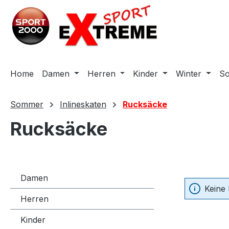
m Hauptinhalt springen
Zur Suche springen
Zur Hauptnavigation springen
Home
Damen
Herren
Kinder
Winter
S
Sommer
Inlineskaten
Rucksäcke
Rucksäcke
Damen
Keine
Herren
Kinder