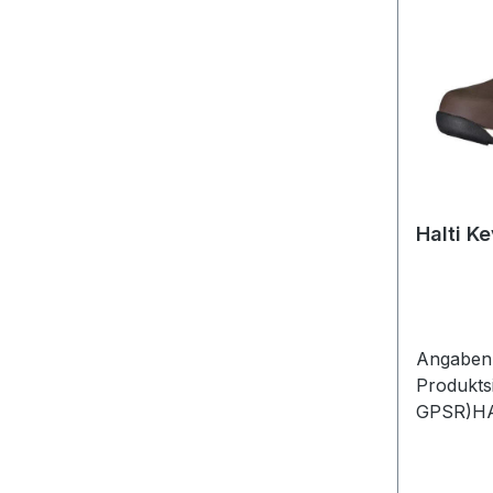
Halti K
Angaben 
Produkts
GPSR)HAl
Söderku