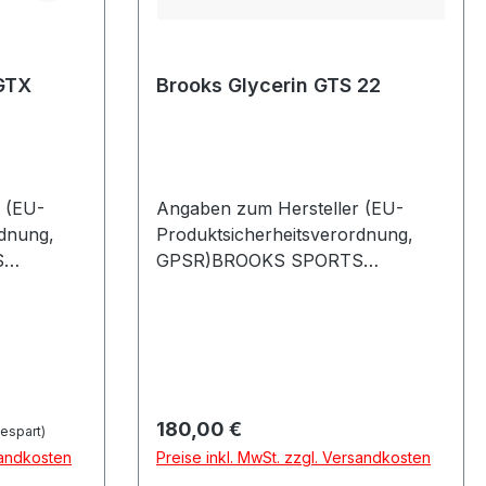
GTX
Brooks Glycerin GTS 22
 (EU-
Angaben zum Hersteller (EU-
rdnung,
Produktsicherheitsverordnung,
S
GPSR)BROOKS SPORTS
ng Weg
GMBHMartin-Luther-King Weg
hland
2248155 MünsterDeutschland
Regulärer Preis:
180,00 €
espart)
sandkosten
Preise inkl. MwSt. zzgl. Versandkosten