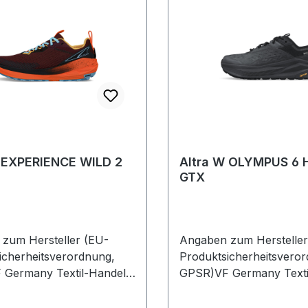
 EXPERIENCE WILD 2
Altra W OLYMPUS 6 
GTX
zum Hersteller (EU-
Angaben zum Hersteller
icherheitsverordnung,
Produktsicherheitsvero
Germany Textil-Handels
GPSR)VF Germany Texti
kelweg 1093092
GmbHDinkelweg 109309
eutschland
BarbingDeutschland