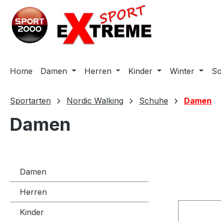
m Hauptinhalt springen
Zur Suche springen
Zur Hauptnavigation springen
Home
Damen
Herren
Kinder
Winter
S
Sportarten
Nordic Walking
Schuhe
Damen
Damen
Damen
Herren
Kinder