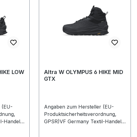
HIKE LOW
Altra W OLYMPUS 6 HIKE MID
GTX
 (EU-
Angaben zum Hersteller (EU-
rdnung,
Produktsicherheitsverordnung,
l-Handels
GPSR)VF Germany Textil-Handels
2
GmbHDinkelweg 1093092
BarbingDeutschland