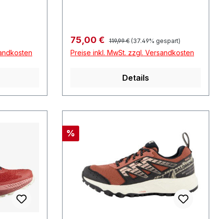
Regulärer Preis:
Verkaufspreis:
75,00 €
119,99 €
(37.49% gespart)
sandkosten
Preise inkl. MwSt. zzgl. Versandkosten
Details
Rabatt
%