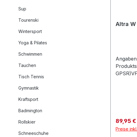
Sup
Tourenski
Altra W
Wintersport
Yoga & Pilates
Schwimmen
Angaben 
Tauchen
Produkts
GPSR)VF 
Tisch Tennis
GmbH /Ja
5163303 
Gymnastik
Kraftsport
Badmington
Verkaufs
89,95 
Rollskier
Preise ink
Schneeschuhe