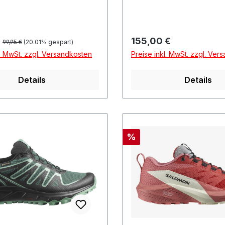
Regulärer Preis:
preis:
Regulärer Preis:
155,00 €
99,95 €
(20.01% gespart)
l. MwSt. zzgl. Versandkosten
Preise inkl. MwSt. zzgl. Ver
Details
Details
Rabatt
%