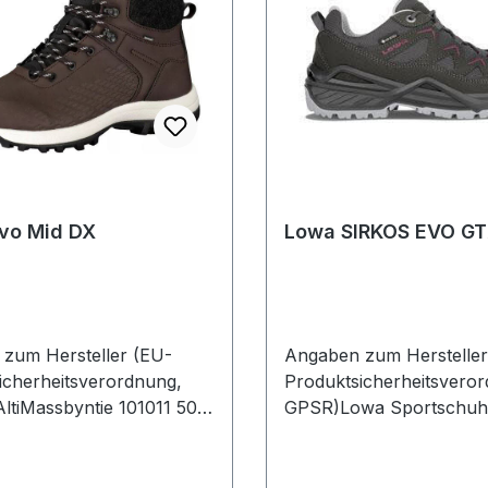
evo Mid DX
Lowa SIRKOS EVO G
zum Hersteller (EU-
Angaben zum Hersteller
icherheitsverordnung,
Produktsicherheitsvero
tiMassbyntie 101011 50
GPSR)Lowa Sportschuh
llaSchweden
GmbHHauptstrasse 19 1
JetzendorfDeutschland