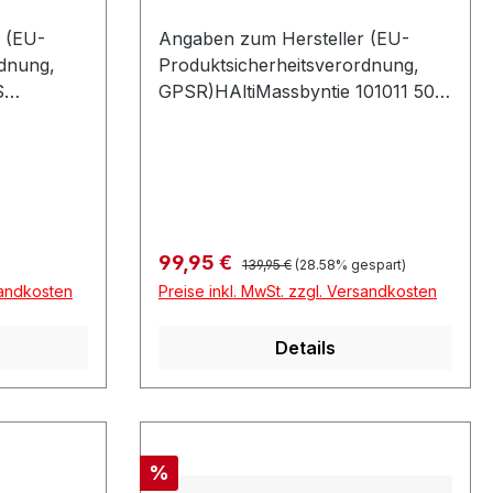
 (EU-
Angaben zum Hersteller (EU-
rdnung,
Produktsicherheitsverordnung,
S
GPSR)HAltiMassbyntie 101011 50
ng Weg
SöderkullaSchweden
hland
Regulärer Preis:
Verkaufspreis:
99,95 €
139,95 €
(28.58% gespart)
sandkosten
Preise inkl. MwSt. zzgl. Versandkosten
Details
Rabatt
%