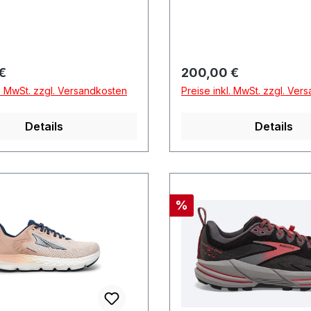
r Preis:
Regulärer Preis:
€
200,00 €
l. MwSt. zzgl. Versandkosten
Preise inkl. MwSt. zzgl. Ver
Details
Details
Rabatt
%