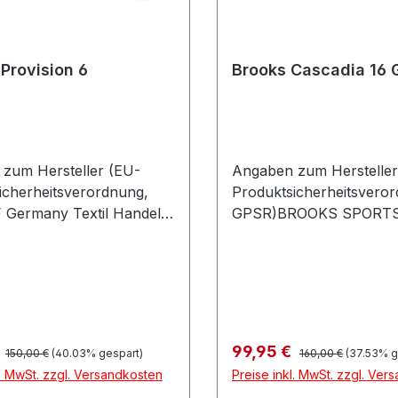
 Provision 6
Brooks Cascadia 16 
zum Hersteller (EU-
Angaben zum Hersteller
icherheitsverordnung,
Produktsicherheitsvero
Germany Textil Handels
GPSR)BROOKS SPORT
nsportOtto-Hahn-Str. 36
GMBHMartin-Luther-Ki
DreieichDeutschland
2248155 MünsterDeutsc
Regulärer Preis:
Regulärer Preis:
preis:
Verkaufspreis:
€
99,95 €
150,00 €
(40.03% gespart)
160,00 €
(37.53% g
l. MwSt. zzgl. Versandkosten
Preise inkl. MwSt. zzgl. Ver