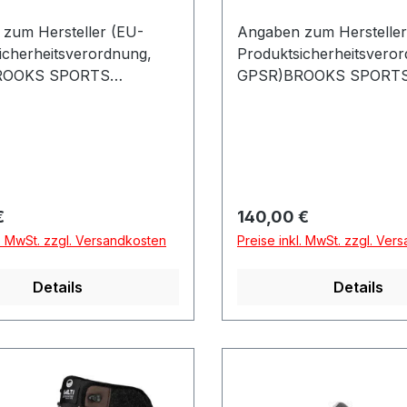
zum Hersteller (EU-
Angaben zum Hersteller
icherheitsverordnung,
Produktsicherheitsvero
ROOKS SPORTS
GPSR)BROOKS SPORT
tin-Luther-King Weg
GMBHMartin-Luther-Ki
 MünsterDeutschland
2248155 MünsterDeutsc
r Preis:
Regulärer Preis:
€
140,00 €
l. MwSt. zzgl. Versandkosten
Preise inkl. MwSt. zzgl. Ver
Details
Details