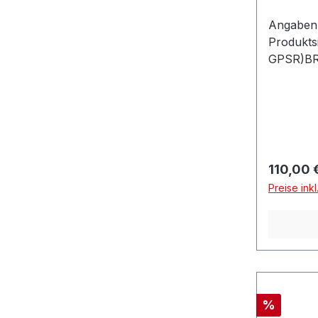
Angaben 
Produkts
GPSR)B
GMBHMar
2248155
Reguläre
110,00 
Preise ink
Rabatt
%