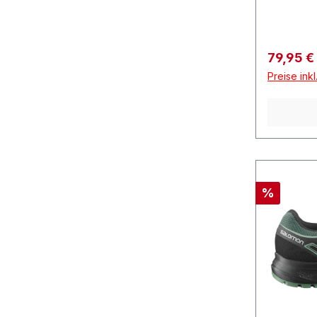
Verkaufs
79,95 €
Preise ink
Rabatt
%