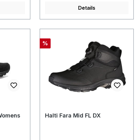
Details
Rabatt
%
 Womens
Halti Fara Mid FL DX