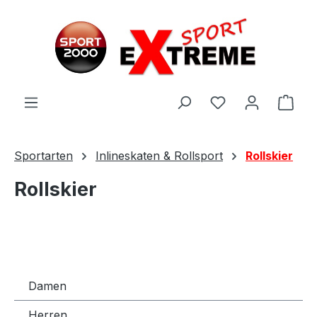
Zum Hauptinhalt springen
Ware
Sportarten
Inlineskaten & Rollsport
Rollskier
Rollskier
Damen
Herren