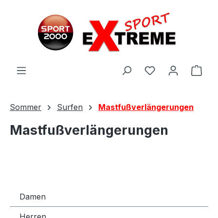
Zum Hauptinhalt springen
Ware
Sommer
Surfen
Mastfußverlängerungen
Mastfußverlängerungen
Damen
Herren