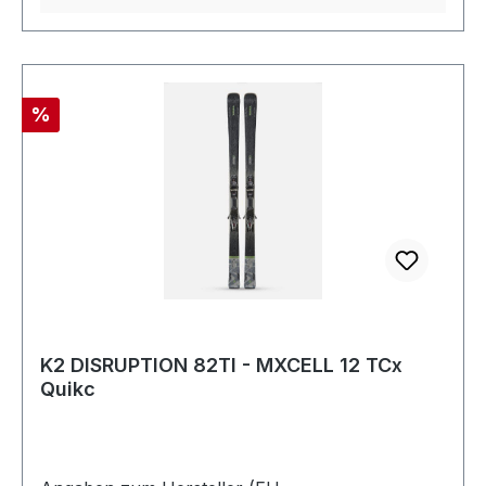
Rabatt
%
K2 DISRUPTION 82TI - MXCELL 12 TCx
Quikc