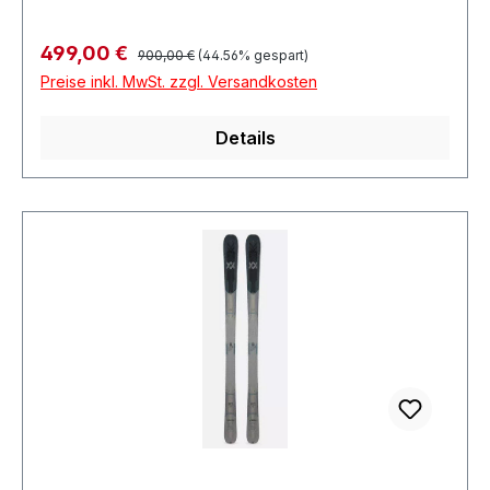
Regulärer Preis:
Verkaufspreis:
499,00 €
900,00 €
(44.56% gespart)
Preise inkl. MwSt. zzgl. Versandkosten
Details