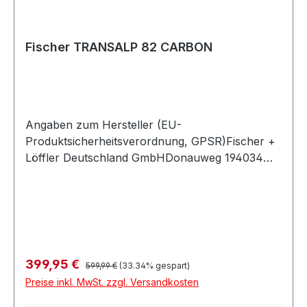
Fischer TRANSALP 82 CARBON
Angaben zum Hersteller (EU-
Produktsicherheitsverordnung, GPSR)Fischer +
Löffler Deutschland GmbHDonauweg 194034
PASSAUDeutschland
Regulärer Preis:
Verkaufspreis:
399,95 €
599,99 €
(33.34% gespart)
Preise inkl. MwSt. zzgl. Versandkosten