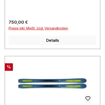
Regulärer Preis:
750,00 €
Preise inkl. MwSt. zzgl. Versandkosten
Details
Rabatt
%