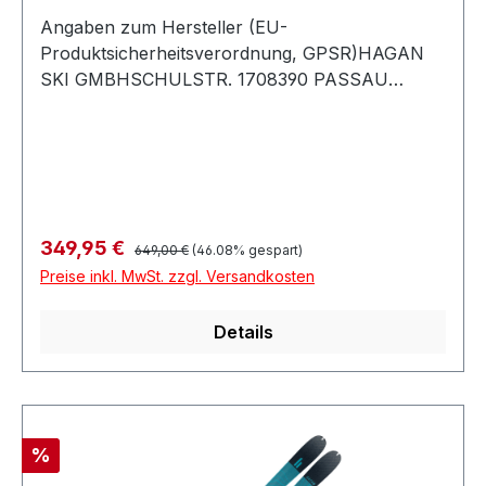
Angaben zum Hersteller (EU-
Produktsicherheitsverordnung, GPSR)HAGAN
SKI GMBHSCHULSTR. 1708390 PASSAU
24Deutschland
Regulärer Preis:
Verkaufspreis:
349,95 €
649,00 €
(46.08% gespart)
Preise inkl. MwSt. zzgl. Versandkosten
Details
Rabatt
%