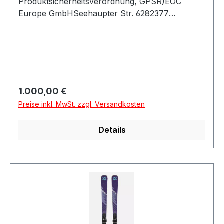
Produktsicherheitsverordnung, GPSR)EOC
Europe GmbHSeehaupter Str. 6282377
PenzbergDeutschland
Regulärer Preis:
1.000,00 €
Preise inkl. MwSt. zzgl. Versandkosten
Details