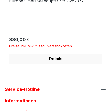
Europe GmbHSeehaupter Str. 6282377
PenzbergDeutschland
Regulärer Preis:
880,00 €
Preise inkl. MwSt. zzgl. Versandkosten
Details
Service-Hotline
Informationen