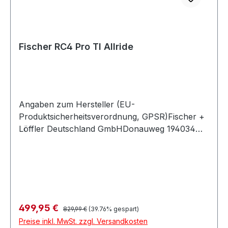
Fischer RC4 Pro TI Allride
Angaben zum Hersteller (EU-
Produktsicherheitsverordnung, GPSR)Fischer +
Löffler Deutschland GmbHDonauweg 194034
PASSAUDeutschland
Regulärer Preis:
Verkaufspreis:
499,95 €
829,99 €
(39.76% gespart)
Preise inkl. MwSt. zzgl. Versandkosten