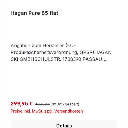
Hagan Pure 85 flat
Angaben zum Hersteller (EU-
Produktsicherheitsverordnung, GPSR)HAGAN
SKI GMBHSCHULSTR. 1708390 PASSAU
24Deutschland
Regulärer Preis:
Verkaufspreis:
299,95 €
499,00 €
(39.89% gespart)
Preise inkl. MwSt. zzgl. Versandkosten
Details