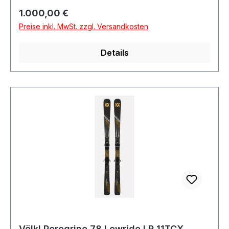
Regulärer Preis:
1.000,00 €
Preise inkl. MwSt. zzgl. Versandkosten
Details
Völkl Peregrine 78 Lowride LR 11TCX