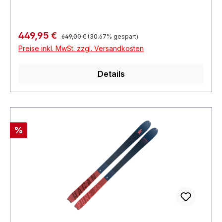
Regulärer Preis:
Verkaufspreis:
449,95 €
649,00 €
(30.67% gespart)
Preise inkl. MwSt. zzgl. Versandkosten
Details
Rabatt
%