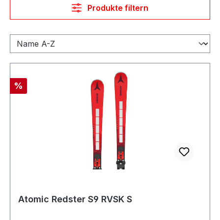
Produkte filtern
Rabatt
%
Atomic Redster S9 RVSK S