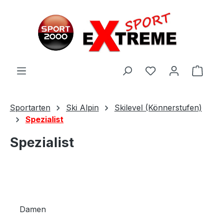
Zum Hauptinhalt springen
Ware
Sportarten
Ski Alpin
Skilevel (Könnerstufen)
Spezialist
Spezialist
Damen