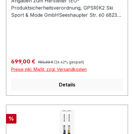
Angaben zum Hersteller (EU-
Produktsicherheitsverordnung, GPSR)K2 Ski
Sport & Mode GmbHSeeshaupter Str. 60 682377
PenzbergDeutschland
Regulärer Preis:
Verkaufspreis:
699,00 €
950,00 €
(26.42% gespart)
Preise inkl. MwSt. zzgl. Versandkosten
Details
Rabatt
%