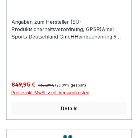
Angaben zum Hersteller (EU-
Produktsicherheitsverordnung, GPSR)Amer
Sports Deutschland GmbHHainbuchenring 9
1382061 NeuriedDeutschland
Regulärer Preis:
Verkaufspreis:
849,95 €
1.149,99 €
(26.09% gespart)
Preise inkl. MwSt. zzgl. Versandkosten
Details