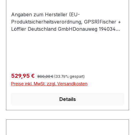
Angaben zum Hersteller (EU-
Produktsicherheitsverordnung, GPSR)Fischer +
Löffler Deutschland GmbHDonauweg 194034
PASSAUDeutschland
Regulärer Preis:
Verkaufspreis:
529,95 €
800,00 €
(33.76% gespart)
Preise inkl. MwSt. zzgl. Versandkosten
Details