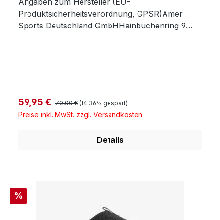
Angaben zum Hersteller (EU-
Produktsicherheitsverordnung, GPSR)Amer
Sports Deutschland GmbHHainbuchenring 9
1382061 NeuriedDeutschland
Regulärer Preis:
Verkaufspreis:
59,95 €
70,00 €
(14.36% gespart)
Preise inkl. MwSt. zzgl. Versandkosten
Details
Rabatt
%