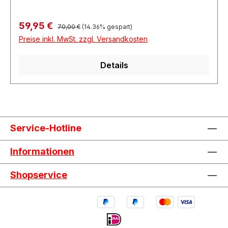
Regulärer Preis:
Verkaufspreis:
59,95 €
70,00 €
(14.36% gespart)
Preise inkl. MwSt. zzgl. Versandkosten
Details
Service-Hotline
Informationen
Shopservice