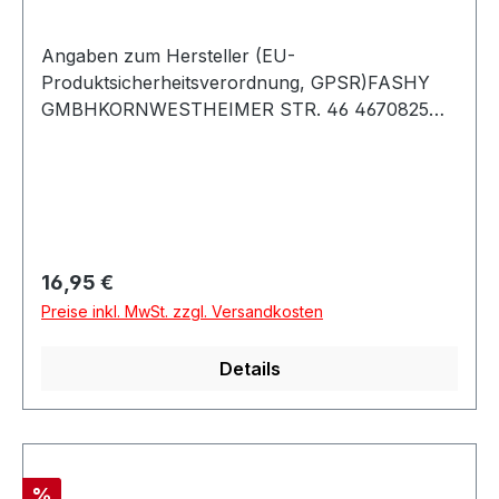
Angaben zum Hersteller (EU-
Produktsicherheitsverordnung, GPSR)FASHY
GMBHKORNWESTHEIMER STR. 46 4670825
Korntal-MünchingenDeutschland
Regulärer Preis:
16,95 €
Preise inkl. MwSt. zzgl. Versandkosten
Details
Rabatt
%