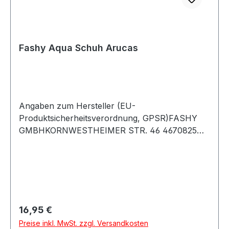
Fashy Aqua Schuh Arucas
Angaben zum Hersteller (EU-
Produktsicherheitsverordnung, GPSR)FASHY
GMBHKORNWESTHEIMER STR. 46 4670825
Korntal-MünchingenDeutschland
Regulärer Preis:
16,95 €
Preise inkl. MwSt. zzgl. Versandkosten