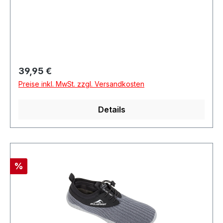
Korntal-MünchingenDeutschland
Regulärer Preis:
39,95 €
Preise inkl. MwSt. zzgl. Versandkosten
Details
Rabatt
%