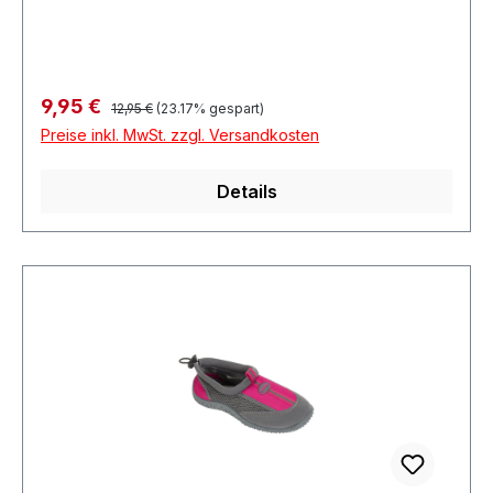
Regulärer Preis:
Verkaufspreis:
9,95 €
12,95 €
(23.17% gespart)
Preise inkl. MwSt. zzgl. Versandkosten
Details