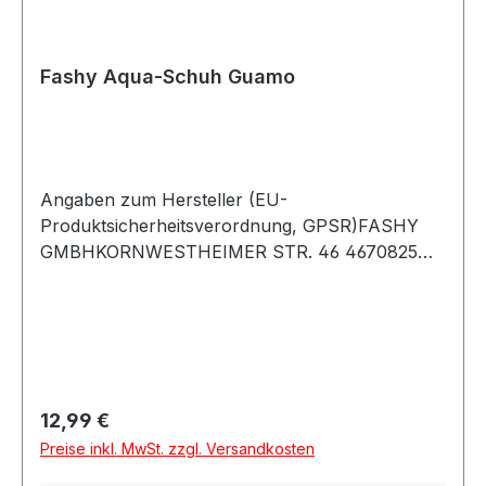
Fashy Aqua-Schuh Guamo
Angaben zum Hersteller (EU-
Produktsicherheitsverordnung, GPSR)FASHY
GMBHKORNWESTHEIMER STR. 46 4670825
Korntal-MünchingenDeutschland
Regulärer Preis:
12,99 €
Preise inkl. MwSt. zzgl. Versandkosten