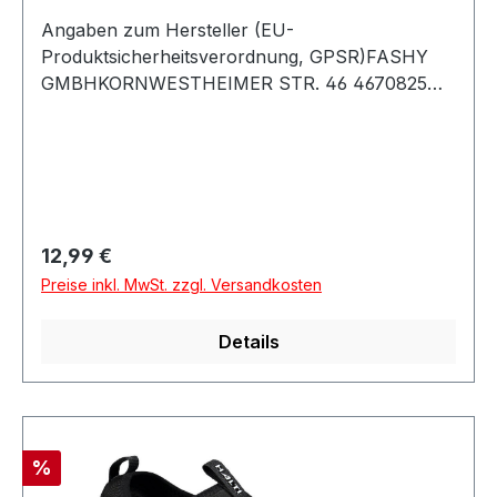
Angaben zum Hersteller (EU-
Produktsicherheitsverordnung, GPSR)FASHY
GMBHKORNWESTHEIMER STR. 46 4670825
Korntal-MünchingenDeutschland
Regulärer Preis:
12,99 €
Preise inkl. MwSt. zzgl. Versandkosten
Details
Rabatt
%