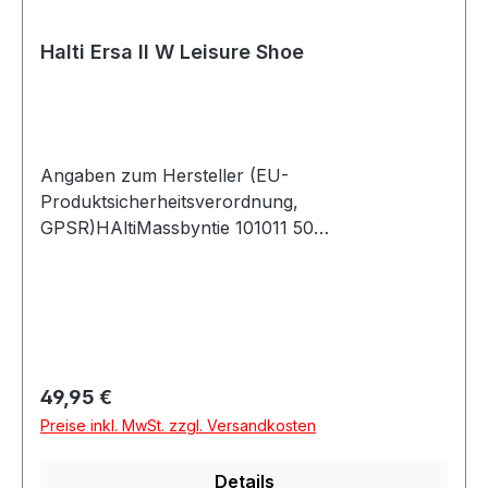
Halti Ersa II W Leisure Shoe
Angaben zum Hersteller (EU-
Produktsicherheitsverordnung,
GPSR)HAltiMassbyntie 101011 50
SöderkullaSchweden
Regulärer Preis:
49,95 €
Preise inkl. MwSt. zzgl. Versandkosten
Details