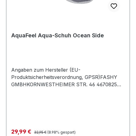
AquaFeel Aqua-Schuh Ocean Side
Angaben zum Hersteller (EU-
Produktsicherheitsverordnung, GPSR)FASHY
GMBHKORNWESTHEIMER STR. 46 4670825
Korntal-MünchingenDeutschland
Regulärer Preis:
Verkaufspreis:
29,99 €
32,95 €
(8.98% gespart)