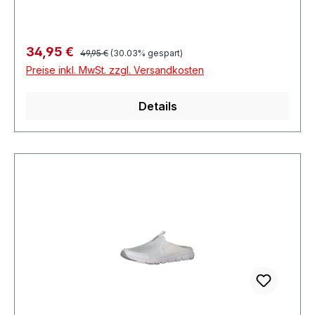
Regulärer Preis:
Verkaufspreis:
34,95 €
49,95 €
(30.03% gespart)
Preise inkl. MwSt. zzgl. Versandkosten
Details