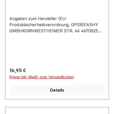
Angaben zum Hersteller (EU-
Produktsicherheitsverordnung, GPSR)FASHY
GMBHKORNWESTHEIMER STR. 46 4670825
Korntal-MünchingenDeutschland
Regulärer Preis:
16,95 €
Preise inkl. MwSt. zzgl. Versandkosten
Details