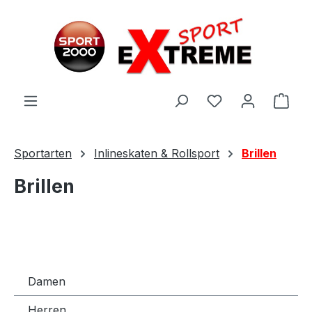
Zum Hauptinhalt springen
Ware
Sportarten
Inlineskaten & Rollsport
Brillen
Brillen
Damen
Herren