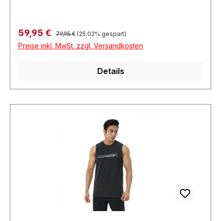
Regulärer Preis:
Verkaufspreis:
59,95 €
79,95 €
(25.02% gespart)
Preise inkl. MwSt. zzgl. Versandkosten
Details