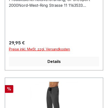
2000Nord-West-Ring Strasse 11 1163533
MainhausenDeutschland
Regulärer Preis:
29,95 €
Preise inkl. MwSt. zzgl. Versandkosten
Details
Rabatt
%