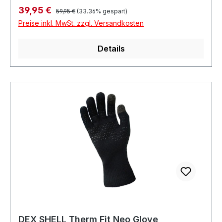
Regulärer Preis:
Verkaufspreis:
39,95 €
59,95 €
(33.36% gespart)
Preise inkl. MwSt. zzgl. Versandkosten
Details
DEX SHELL Therm Fit Neo Glove