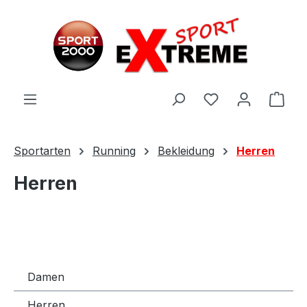
Zum Hauptinhalt springen
Ware
Sportarten
Running
Bekleidung
Herren
Herren
Damen
Herren