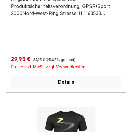
Produktsicherheitsverordnung, GPSR)Sport
2000Nord-West-Ring Strasse 11 1163533
MainhausenDeutschland
Regulärer Preis:
Verkaufspreis:
29,95 €
39,95 €
(25.03% gespart)
Preise inkl. MwSt. zzgl. Versandkosten
Details