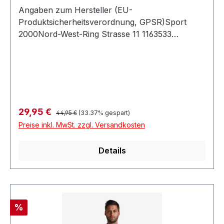
Angaben zum Hersteller (EU-
Produktsicherheitsverordnung, GPSR)Sport
2000Nord-West-Ring Strasse 11 1163533
MainhausenDeutschland
Regulärer Preis:
Verkaufspreis:
29,95 €
44,95 €
(33.37% gespart)
Preise inkl. MwSt. zzgl. Versandkosten
Details
Rabatt
%