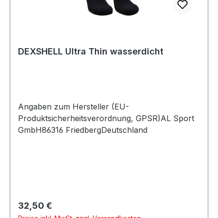
DEXSHELL Ultra Thin wasserdicht
Angaben zum Hersteller (EU-
Produktsicherheitsverordnung, GPSR)AL Sport
GmbH86316 FriedbergDeutschland
Regulärer Preis:
32,50 €