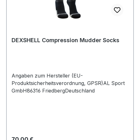
DEXSHELL Compression Mudder Socks
Angaben zum Hersteller (EU-
Produktsicherheitsverordnung, GPSR)AL Sport
GmbH86316 FriedbergDeutschland
Regulärer Preis:
70,00 €