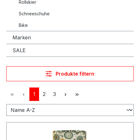
Rollskier
Schneeschuhe
Bike
Marken
SALE
Produkte filtern
Seite
Seite
Seite
1
2
3