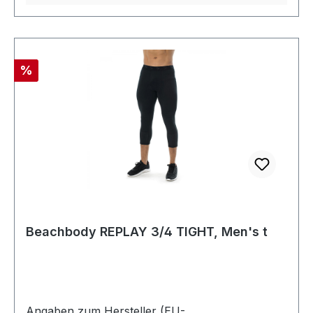
Rabatt
%
Beachbody REPLAY 3/4 TIGHT, Men's t
Angaben zum Hersteller (EU-