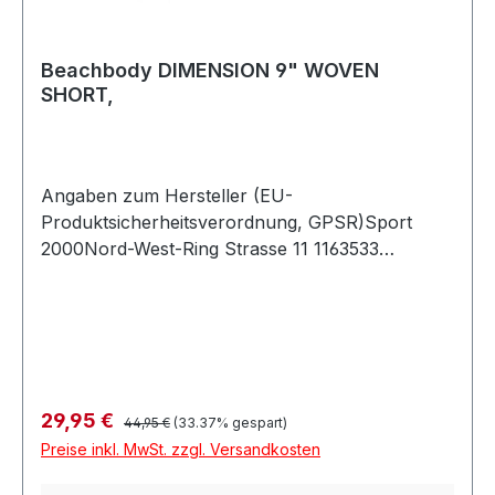
Beachbody DIMENSION 9" WOVEN
SHORT,
Angaben zum Hersteller (EU-
Produktsicherheitsverordnung, GPSR)Sport
2000Nord-West-Ring Strasse 11 1163533
MainhausenDeutschland
Regulärer Preis:
Verkaufspreis:
29,95 €
44,95 €
(33.37% gespart)
Preise inkl. MwSt. zzgl. Versandkosten