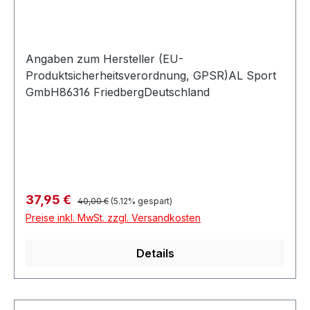
Angaben zum Hersteller (EU-
Produktsicherheitsverordnung, GPSR)AL Sport
GmbH86316 FriedbergDeutschland
Regulärer Preis:
Verkaufspreis:
37,95 €
40,00 €
(5.12% gespart)
Preise inkl. MwSt. zzgl. Versandkosten
Details