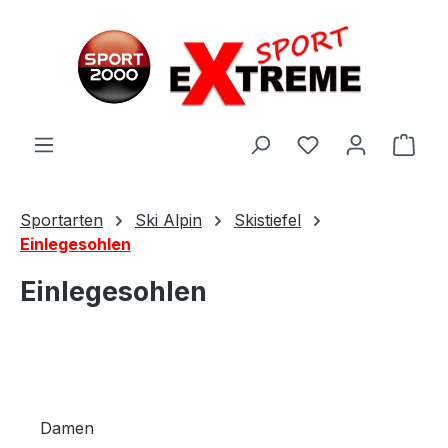
Zum Hauptinhalt springen
Ware
Sportarten
Ski Alpin
Skistiefel
Einlegesohlen
Einlegesohlen
Damen