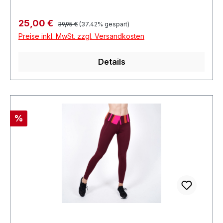
Regulärer Preis:
Verkaufspreis:
25,00 €
39,95 €
(37.42% gespart)
Preise inkl. MwSt. zzgl. Versandkosten
Details
Rabatt
%