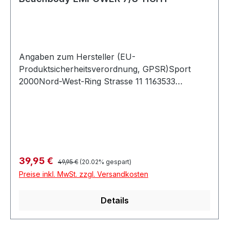
Angaben zum Hersteller (EU-
Produktsicherheitsverordnung, GPSR)Sport
2000Nord-West-Ring Strasse 11 1163533
MainhausenDeutschland
Regulärer Preis:
Verkaufspreis:
39,95 €
49,95 €
(20.02% gespart)
Preise inkl. MwSt. zzgl. Versandkosten
Details