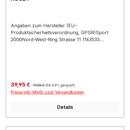
Angaben zum Hersteller (EU-
Produktsicherheitsverordnung, GPSR)Sport
2000Nord-West-Ring Strasse 11 1163533
MainhausenDeutschland
Regulärer Preis:
Verkaufspreis:
39,95 €
79,95 €
(50.03% gespart)
Preise inkl. MwSt. zzgl. Versandkosten
Details