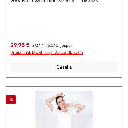
2000Nord-West-Ring Strasse 11 1163533
MainhausenDeutschland
Regulärer Preis:
Verkaufspreis:
29,95 €
49,95 €
(40.04% gespart)
Preise inkl. MwSt. zzgl. Versandkosten
Details
Rabatt
%