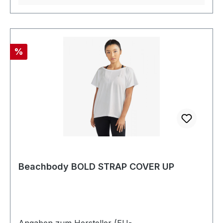
Rabatt
%
Beachbody BOLD STRAP COVER UP
Angaben zum Hersteller (EU-