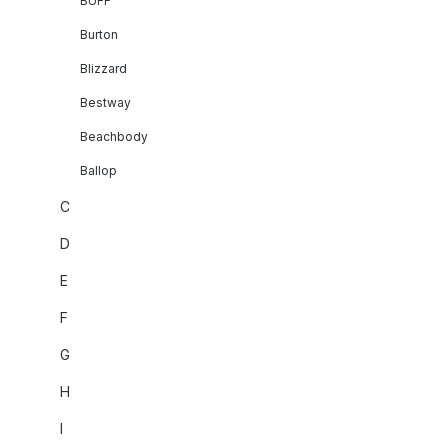
BUFF
Burton
Blizzard
Bestway
Beachbody
Ballop
C
D
E
F
G
H
I