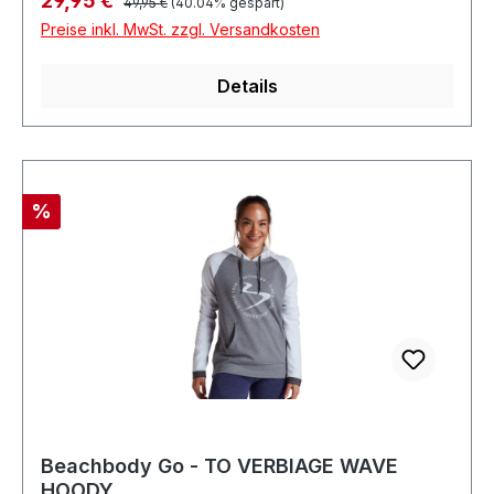
29,95 €
49,95 €
(40.04% gespart)
Preise inkl. MwSt. zzgl. Versandkosten
Details
Rabatt
%
Beachbody Go - TO VERBIAGE WAVE
HOODY