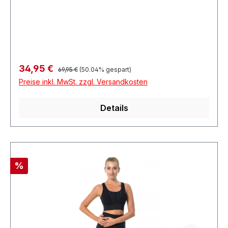
MainhausenDeutschland
Regulärer Preis:
Verkaufspreis:
34,95 €
69,95 €
(50.04% gespart)
Preise inkl. MwSt. zzgl. Versandkosten
Details
Rabatt
%