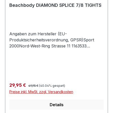
Beachbody DIAMOND SPLICE 7/8 TIGHTS
Angaben zum Hersteller (EU-
Produktsicherheitsverordnung, GPSR)Sport
2000Nord-West-Ring Strasse 11 1163533
MainhausenDeutschland
Regulärer Preis:
Verkaufspreis:
29,95 €
49,95 €
(40.04% gespart)
Preise inkl. MwSt. zzgl. Versandkosten
Details