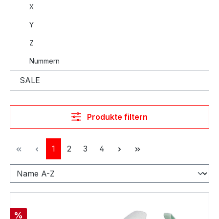
X
Y
Z
Nummern
SALE
Produkte filtern
Seite
Seite
Seite
Seite
1
2
3
4
Rabatt
%