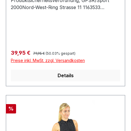
Produktsicherheitsverordnung, GPSR)Sport
2000Nord-West-Ring Strasse 11 1163533
MainhausenDeutschland
Regulärer Preis:
Verkaufspreis:
39,95 €
79,95 €
(50.03% gespart)
Preise inkl. MwSt. zzgl. Versandkosten
Details
Rabatt
%