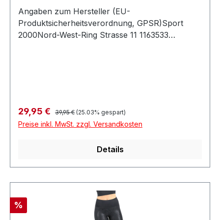
Angaben zum Hersteller (EU-
Produktsicherheitsverordnung, GPSR)Sport
2000Nord-West-Ring Strasse 11 1163533
MainhausenDeutschland
Regulärer Preis:
Verkaufspreis:
29,95 €
39,95 €
(25.03% gespart)
Preise inkl. MwSt. zzgl. Versandkosten
Details
Rabatt
%