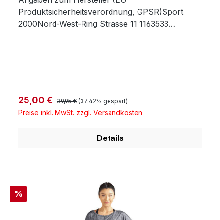
Produktsicherheitsverordnung, GPSR)Sport
2000Nord-West-Ring Strasse 11 1163533
MainhausenDeutschland
Regulärer Preis:
Verkaufspreis:
25,00 €
39,95 €
(37.42% gespart)
Preise inkl. MwSt. zzgl. Versandkosten
Details
Rabatt
%