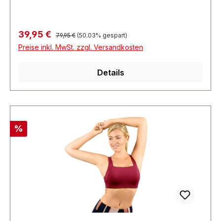
Regulärer Preis:
Verkaufspreis:
39,95 €
79,95 €
(50.03% gespart)
Preise inkl. MwSt. zzgl. Versandkosten
Details
Rabatt
%