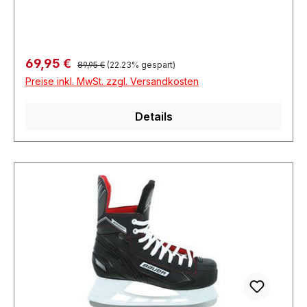
Regulärer Preis:
Verkaufspreis:
69,95 €
89,95 €
(22.23% gespart)
Preise inkl. MwSt. zzgl. Versandkosten
Details