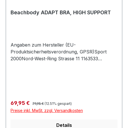
Beachbody ADAPT BRA, HIGH SUPPORT
Angaben zum Hersteller (EU-
Produktsicherheitsverordnung, GPSR)Sport
2000Nord-West-Ring Strasse 11 1163533
MainhausenDeutschland
Regulärer Preis:
Verkaufspreis:
69,95 €
79,95 €
(12.51% gespart)
Preise inkl. MwSt. zzgl. Versandkosten
Details