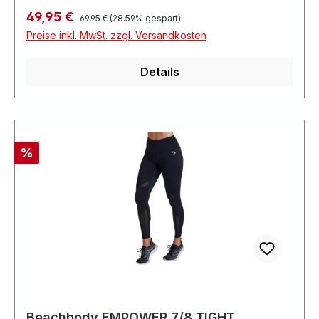
Regulärer Preis:
Verkaufspreis:
49,95 €
69,95 €
(28.59% gespart)
Preise inkl. MwSt. zzgl. Versandkosten
Details
Rabatt
%
Beachbody EMPOWER 7/8 TIGHT