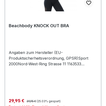
Beachbody KNOCK OUT BRA
Angaben zum Hersteller (EU-
Produktsicherheitsverordnung, GPSR)Sport
2000Nord-West-Ring Strasse 11 1163533
MainhausenDeutschland
Regulärer Preis:
Verkaufspreis:
29,95 €
39,95 €
(25.03% gespart)