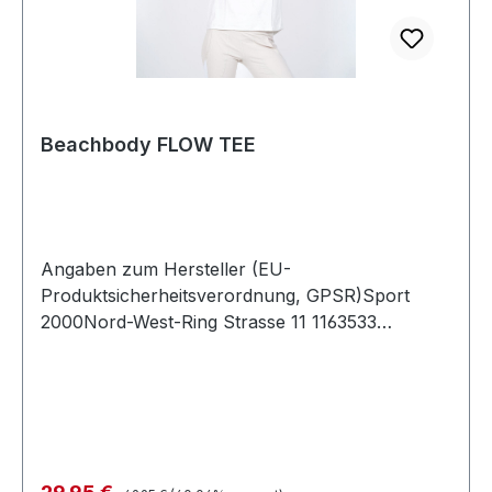
Beachbody FLOW TEE
Angaben zum Hersteller (EU-
Produktsicherheitsverordnung, GPSR)Sport
2000Nord-West-Ring Strasse 11 1163533
MainhausenDeutschland
Regulärer Preis:
Verkaufspreis: