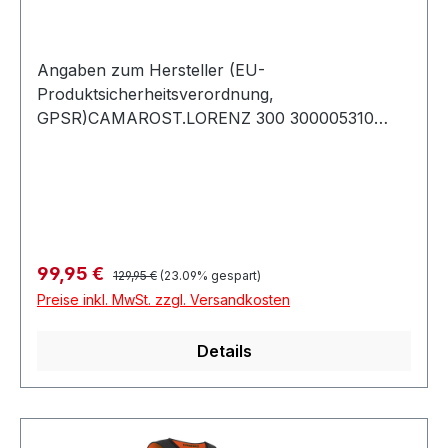
Angaben zum Hersteller (EU-
Produktsicherheitsverordnung,
GPSR)CAMAROST.LORENZ 300 300005310
MONDSEEÖsterreich
Regulärer Preis:
Verkaufspreis:
99,95 €
129,95 €
(23.09% gespart)
Preise inkl. MwSt. zzgl. Versandkosten
Details