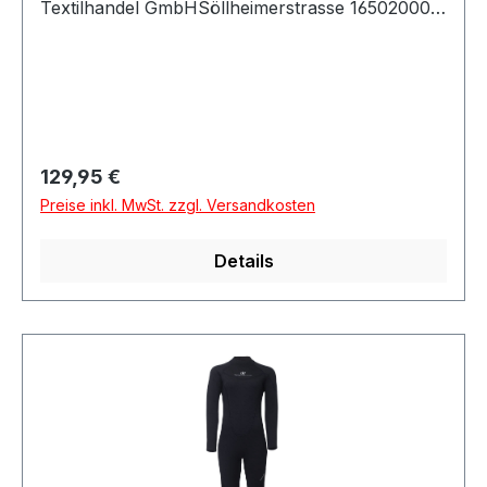
Textilhandel GmbHSöllheimerstrasse 16502000
SalzburgÖsterreich
Regulärer Preis:
129,95 €
Preise inkl. MwSt. zzgl. Versandkosten
Details