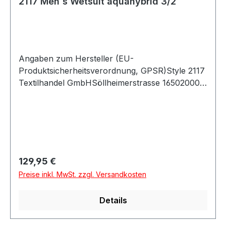
2117 Men´s Wetsuit aquahybrid 3/2
Angaben zum Hersteller (EU-
Produktsicherheitsverordnung, GPSR)Style 2117
Textilhandel GmbHSöllheimerstrasse 16502000
SalzburgÖsterreich
Regulärer Preis:
129,95 €
Preise inkl. MwSt. zzgl. Versandkosten
Details