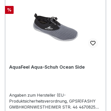
Rabatt
%
AquaFeel Aqua-Schuh Ocean Side
Angaben zum Hersteller (EU-
Produktsicherheitsverordnung, GPSR)FASHY
GMBHKORNWESTHEIMER STR. 46 4670825