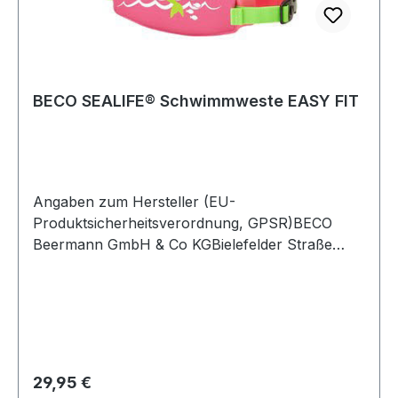
BECO SEALIFE® Schwimmweste EASY FIT
Angaben zum Hersteller (EU-
Produktsicherheitsverordnung, GPSR)BECO
Beermann GmbH & Co KGBielefelder Straße
5432107 Bad SalzuflenDeutschland
Regulärer Preis:
29,95 €