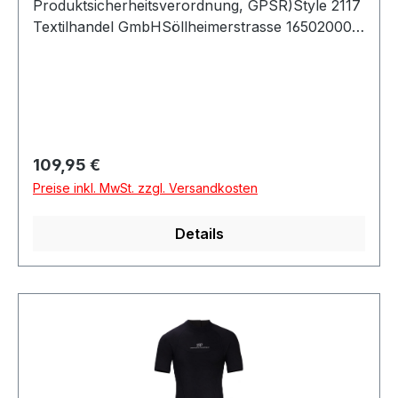
Produktsicherheitsverordnung, GPSR)Style 2117
Textilhandel GmbHSöllheimerstrasse 16502000
SalzburgÖsterreich
Regulärer Preis:
109,95 €
Preise inkl. MwSt. zzgl. Versandkosten
Details