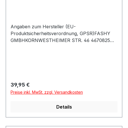
Angaben zum Hersteller (EU-
Produktsicherheitsverordnung, GPSR)FASHY
GMBHKORNWESTHEIMER STR. 46 4670825
Korntal-MünchingenDeutschland
Regulärer Preis:
39,95 €
Preise inkl. MwSt. zzgl. Versandkosten
Details