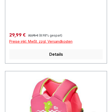
Korntal-MünchingenDeutschland
Regulärer Preis:
Verkaufspreis:
29,99 €
32,95 €
(8.98% gespart)
Preise inkl. MwSt. zzgl. Versandkosten
Details