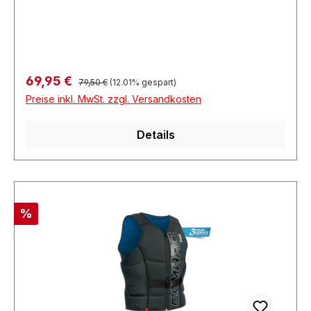
Regulärer Preis:
Verkaufspreis:
69,95 €
79,50 €
(12.01% gespart)
Preise inkl. MwSt. zzgl. Versandkosten
Details
Rabatt
%