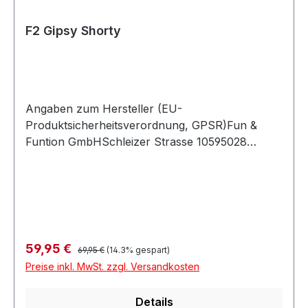
F2 Gipsy Shorty
Angaben zum Hersteller (EU-
Produktsicherheitsverordnung, GPSR)Fun &
Funtion GmbHSchleizer Strasse 10595028
HOFDeutschland
Regulärer Preis:
Verkaufspreis:
59,95 €
69,95 €
(14.3% gespart)
Preise inkl. MwSt. zzgl. Versandkosten
Details