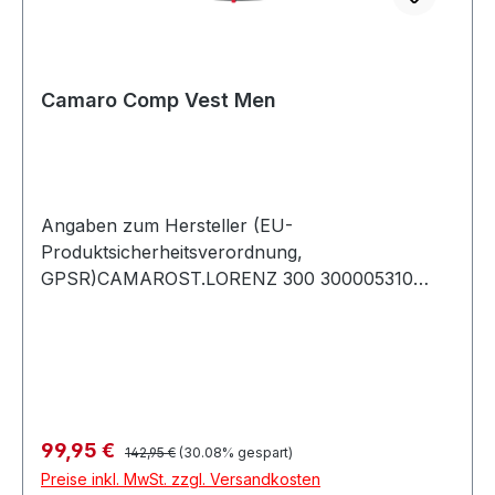
Camaro Comp Vest Men
Angaben zum Hersteller (EU-
Produktsicherheitsverordnung,
GPSR)CAMAROST.LORENZ 300 300005310
MONDSEEÖsterreich
Regulärer Preis:
Verkaufspreis:
99,95 €
142,95 €
(30.08% gespart)
Preise inkl. MwSt. zzgl. Versandkosten