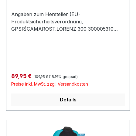
Angaben zum Hersteller (EU-
Produktsicherheitsverordnung,
GPSR)CAMAROST.LORENZ 300 300005310
MONDSEEÖsterreich
Regulärer Preis:
Verkaufspreis:
89,95 €
109,95 €
(18.19% gespart)
Preise inkl. MwSt. zzgl. Versandkosten
Details