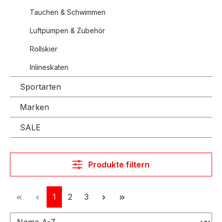
Tauchen & Schwimmen
Luftpumpen & Zubehör
Rollskier
Inlineskaten
Sportarten
Marken
SALE
Produkte filtern
Seite
Seite
Seite
1
2
3