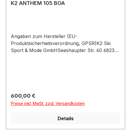
K2 ANTHEM 105 BOA
Angaben zum Hersteller (EU-
Produktsicherheitsverordnung, GPSR)K2 Ski
Sport & Mode GmbHSeeshaupter Str. 60 682377
PenzbergDeutschland
Regulärer Preis:
600,00 €
Preise inkl. MwSt. zzgl. Versandkosten
Details