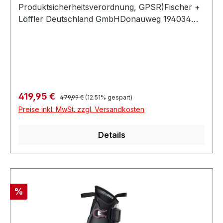
Produktsicherheitsverordnung, GPSR)Fischer +
Löffler Deutschland GmbHDonauweg 194034
PASSAUDeutschland
Regulärer Preis:
Verkaufspreis:
419,95 €
479,99 €
(12.51% gespart)
Preise inkl. MwSt. zzgl. Versandkosten
Details
Rabatt
%