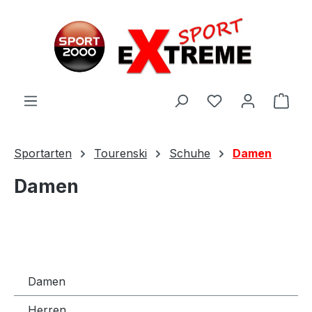
Zum Hauptinhalt springen
Ware
Sportarten
Tourenski
Schuhe
Damen
Damen
Damen
Herren