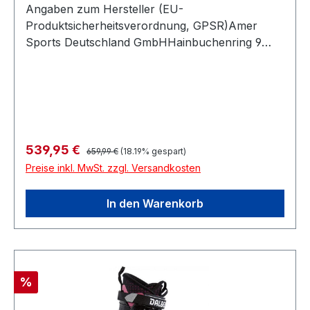
Angaben zum Hersteller (EU-
Produktsicherheitsverordnung, GPSR)Amer
Sports Deutschland GmbHHainbuchenring 9
1382061 NeuriedDeutschland
Regulärer Preis:
Verkaufspreis:
539,95 €
659,99 €
(18.19% gespart)
Preise inkl. MwSt. zzgl. Versandkosten
In den Warenkorb
Rabatt
%