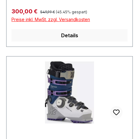
Regulärer Preis:
Verkaufspreis:
300,00 €
549,99 €
(45.45% gespart)
Preise inkl. MwSt. zzgl. Versandkosten
Details