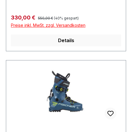
Regulärer Preis:
Verkaufspreis:
330,00 €
550,00 €
(40% gespart)
Preise inkl. MwSt. zzgl. Versandkosten
Details