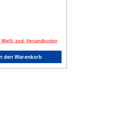
r Preis:
l. MwSt. zzgl. Versandkosten
In den Warenkorb