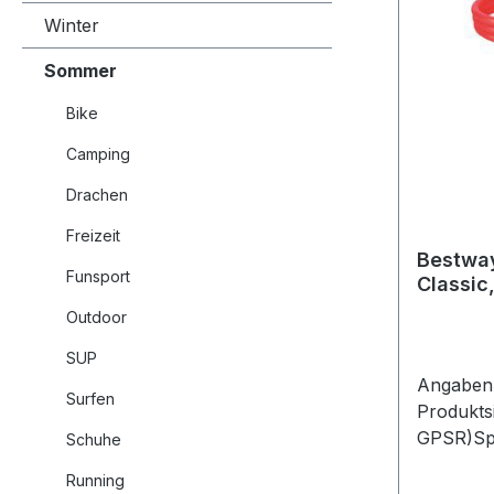
Winter
Sommer
Bike
Camping
Drachen
Freizeit
Bestwa
Funsport
Classic
Outdoor
SUP
Angaben 
Surfen
Produkts
GPSR)Sp
Schuhe
Strasse 1
Running
Mainhau