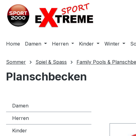
m Hauptinhalt springen
Zur Suche springen
Zur Hauptnavigation springen
Home
Damen
Herren
Kinder
Winter
S
Sommer
Spiel & Spass
Family Pools & Planschb
Planschbecken
Damen
Herren
Kinder