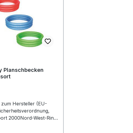
y Planschbecken
,sort
zum Hersteller (EU-
icherheitsverordnung,
ort 2000Nord-West-Ring
1 1163533
senDeutschland