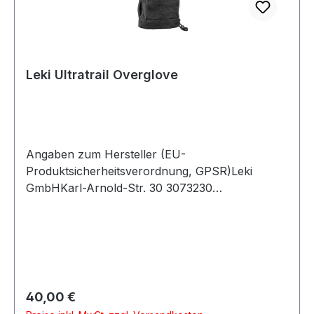
Leki Ultratrail Overglove
Angaben zum Hersteller (EU-
Produktsicherheitsverordnung, GPSR)Leki
GmbHKarl-Arnold-Str. 30 3073230
KirchheimDeutschland
Regulärer Preis:
40,00 €