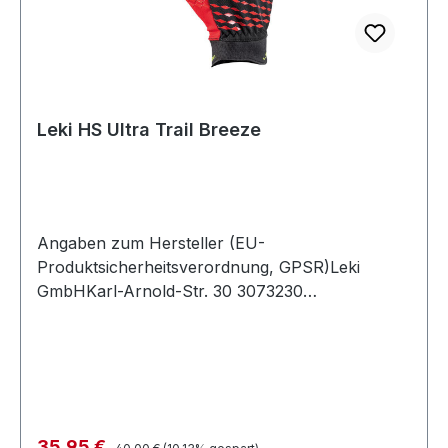
Leki HS Ultra Trail Breeze
Angaben zum Hersteller (EU-
Produktsicherheitsverordnung, GPSR)Leki
GmbHKarl-Arnold-Str. 30 3073230
KirchheimDeutschland
Regulärer Preis:
Verkaufspreis:
35,95 €