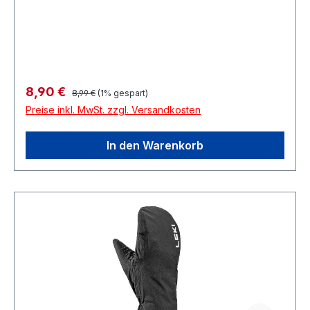
KirchheimDeutschland
Regulärer Preis:
Verkaufspreis:
8,90 €
8,99 €
(1% gespart)
Preise inkl. MwSt. zzgl. Versandkosten
In den Warenkorb