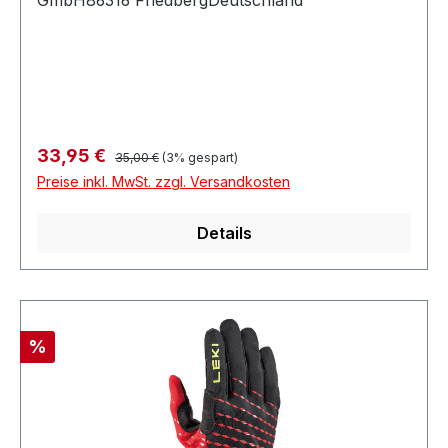
Regulärer Preis:
Verkaufspreis:
33,95 €
35,00 €
(3% gespart)
Preise inkl. MwSt. zzgl. Versandkosten
Details
Rabatt
%