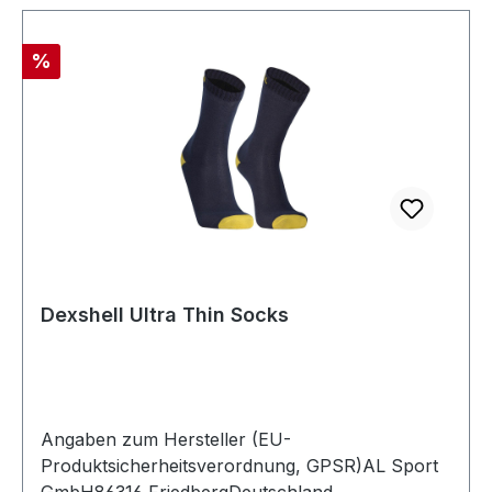
Rabatt
%
Dexshell Ultra Thin Socks
Angaben zum Hersteller (EU-
Produktsicherheitsverordnung, GPSR)AL Sport
GmbH86316 FriedbergDeutschland