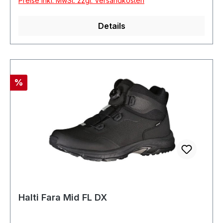
Preise inkl. MwSt. zzgl. Versandkosten
Details
Rabatt
%
Halti Fara Mid FL DX