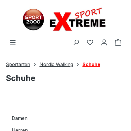
Zum Hauptinhalt springen
Ware
Sportarten
Nordic Walking
Schuhe
Schuhe
Damen
Herren