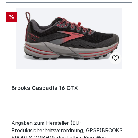
Rabatt
%
Brooks Cascadia 16 GTX
Angaben zum Hersteller (EU-
Produktsicherheitsverordnung, GPSR)BROOKS
SPORTS GMBHMartin-Luther-King Weg