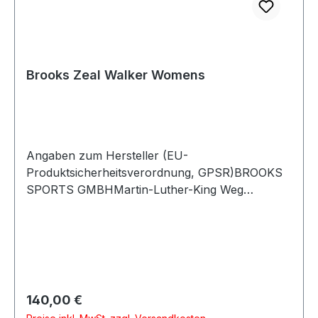
Brooks Zeal Walker Womens
Angaben zum Hersteller (EU-
Produktsicherheitsverordnung, GPSR)BROOKS
SPORTS GMBHMartin-Luther-King Weg
2248155 MünsterDeutschland
Regulärer Preis:
140,00 €