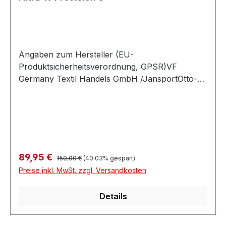
Angaben zum Hersteller (EU-
Produktsicherheitsverordnung, GPSR)VF
Germany Textil Handels GmbH /JansportOtto-
Hahn-Str. 36 5163303 DreieichDeutschland
Regulärer Preis:
Verkaufspreis:
89,95 €
150,00 €
(40.03% gespart)
Preise inkl. MwSt. zzgl. Versandkosten
Details