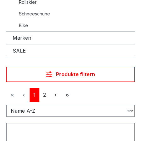
Rollskier
Schneeschuhe
Bike
Marken
SALE
Produkte filtern
Seite
Seite
1
2