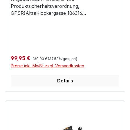
Produktsicherheitsverordnung,
GPSR)AltraKlockergasse 186316
FriedbergDeutschland
Regulärer Preis:
Verkaufspreis:
99,95 €
160,00 €
(37.53% gespart)
Preise inkl. MwSt. zzgl. Versandkosten
Details