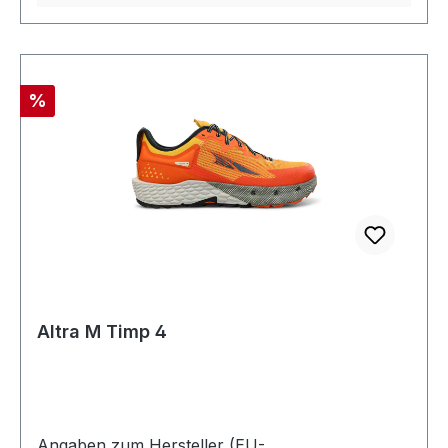
Rabatt
%
Altra M Timp 4
Angaben zum Hersteller (EU-