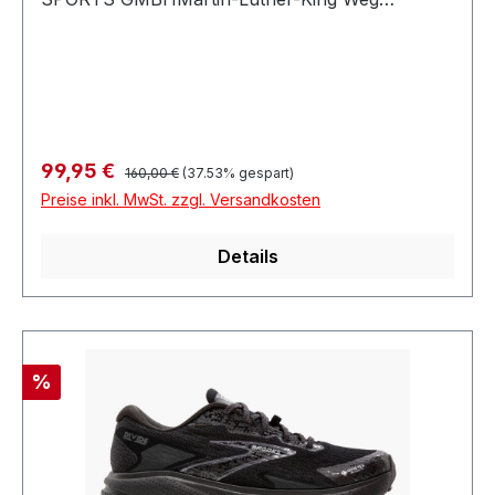
2248155 MünsterDeutschland
Regulärer Preis:
Verkaufspreis:
99,95 €
160,00 €
(37.53% gespart)
Preise inkl. MwSt. zzgl. Versandkosten
Details
Rabatt
%