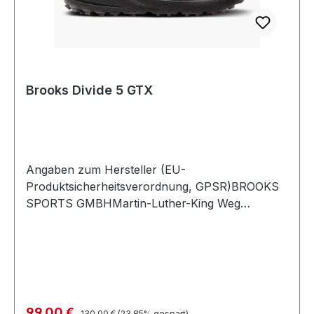
Brooks Divide 5 GTX
Angaben zum Hersteller (EU-
Produktsicherheitsverordnung, GPSR)BROOKS
SPORTS GMBHMartin-Luther-King Weg
2248155 MünsterDeutschland
Regulärer Preis:
Verkaufspreis:
99,00 €
130,00 €
(23.85% gespart)