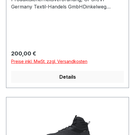
Germany Textil-Handels GmbHDinkelweg
1093092 BarbingDeutschland
Regulärer Preis:
200,00 €
Preise inkl. MwSt. zzgl. Versandkosten
Details