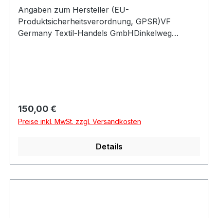
Angaben zum Hersteller (EU-
Produktsicherheitsverordnung, GPSR)VF
Germany Textil-Handels GmbHDinkelweg
1093092 BarbingDeutschland
Regulärer Preis:
150,00 €
Preise inkl. MwSt. zzgl. Versandkosten
Details