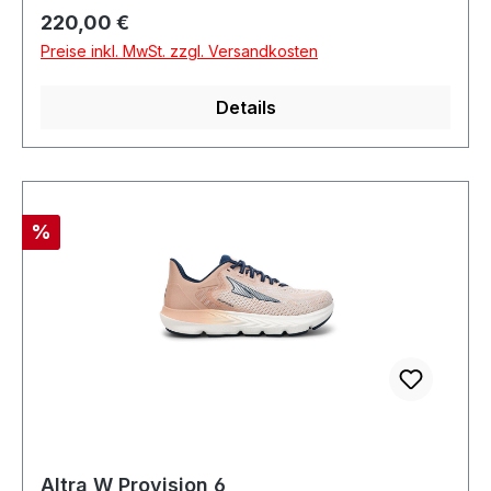
Regulärer Preis:
220,00 €
Preise inkl. MwSt. zzgl. Versandkosten
Details
Rabatt
%
Altra W Provision 6