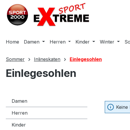
m Hauptinhalt springen
Zur Suche springen
Zur Hauptnavigation springen
Home
Damen
Herren
Kinder
Winter
S
Sommer
Inlineskaten
Einlegesohlen
Einlegesohlen
Damen
Keine
Herren
Kinder