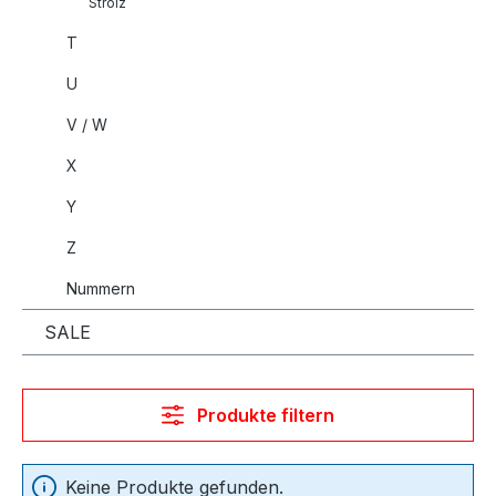
Strolz
T
U
V / W
X
Y
Z
Nummern
SALE
Produkte filtern
Keine Produkte gefunden.