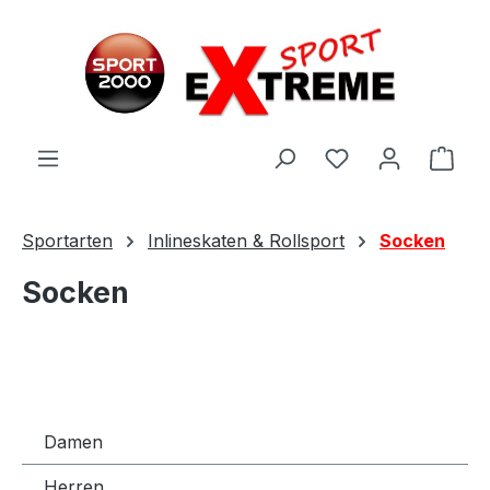
Zum Hauptinhalt springen
Ware
Sportarten
Inlineskaten & Rollsport
Socken
Socken
Damen
Herren