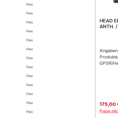
Flex
Flex
HEAD E
Flex
ANTH. 
Flex
Flex
Flex
Angaben 
Produkts
Flex
GPSR)He
Flex
GmbHVel
Feldkirc
Flex
Flex
Flex
Flex
Verkaufs
175,00
Preise ink
Flex