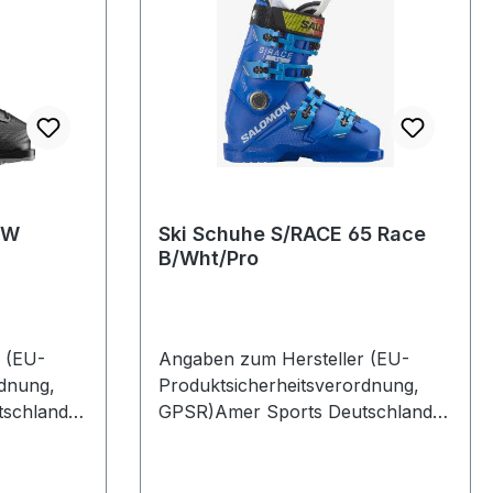
 W
Ski Schuhe S/RACE 65 Race
B/Wht/Pro
 (EU-
Angaben zum Hersteller (EU-
rdnung,
Produktsicherheitsverordnung,
schland
GPSR)Amer Sports Deutschland
 1382061
GmbHHainbuchenring 9 1382061
NeuriedDeutschland