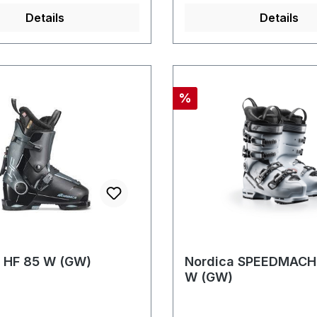
Details
Details
Rabatt
%
 HF 85 W (GW)
Nordica SPEEDMACH
W (GW)