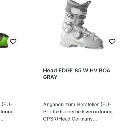
Head EDGE 85 W HV BOA
GRAY
 (EU-
Angaben zum Hersteller (EU-
rdnung,
Produktsicherheitsverordnung,
GPSR)Head Germany
385622
GmbHVelaskostrasse 885622
FeldkirchenDeutschland