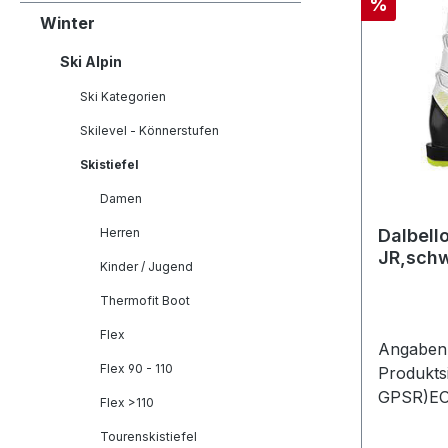
Rabatt
%
Winter
Ski Alpin
Ski Kategorien
Skilevel - Könnerstufen
Skistiefel
Damen
Herren
Dalbell
JR,sch
Kinder / Jugend
Thermofit Boot
Flex
Angaben 
Flex 90 - 110
Produkts
GPSR)EO
Flex >110
GmbHSee
Tourenskistiefel
Penzber