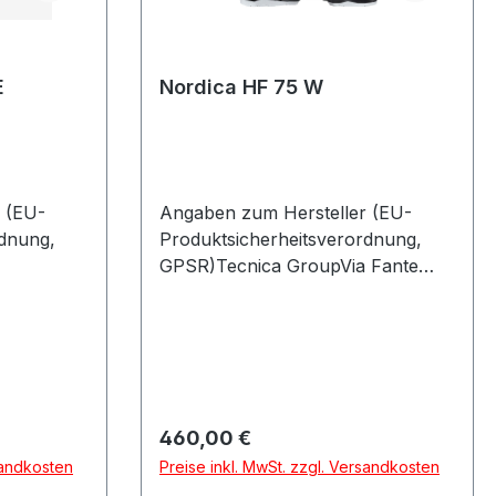
E
Nordica HF 75 W
 (EU-
Angaben zum Hersteller (EU-
rdnung,
Produktsicherheitsverordnung,
GPSR)Tecnica GroupVia Fante
85622
Dítalia 5631040 VOLPAGO DEL
MONTELLOItalien
Regulärer Preis:
460,00 €
sandkosten
Preise inkl. MwSt. zzgl. Versandkosten