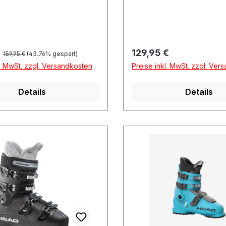
Regulärer Preis:
preis:
Regulärer Preis:
€
129,95 €
159,95 €
(43.76% gespart)
l. MwSt. zzgl. Versandkosten
Preise inkl. MwSt. zzgl. Ver
Details
Details