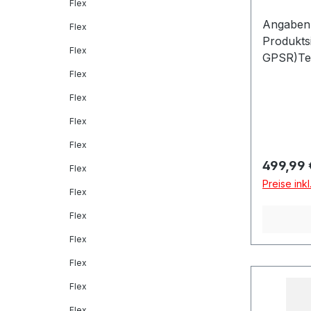
Flex
Angaben 
Flex
Produkts
Flex
GPSR)Tec
Dítalia 
Flex
MONTELL
Flex
Flex
Flex
Reguläre
499,99 
Flex
Preise ink
Flex
Flex
Flex
Flex
Flex
Flex