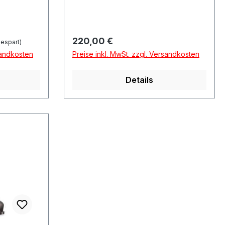
Regulärer Preis:
220,00 €
espart)
sandkosten
Preise inkl. MwSt. zzgl. Versandkosten
Details