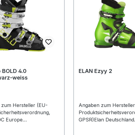
o BOLD 4.0
ELAN Ezyy 2
warz-weiss
zum Hersteller (EU-
Angaben zum Hersteller
icherheitsverordnung,
Produktsicherheitsvero
C Europe
GPSR)Elan Deutschland
haupter Str. 6282377
GmbHAschheimer Str. 1
gDeutschland
FeldkirchenDeutschland