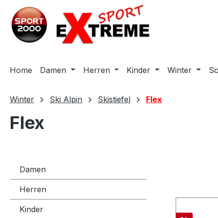
m Hauptinhalt springen
Zur Suche springen
Zur Hauptnavigation springen
Home
Damen
Herren
Kinder
Winter
S
Winter
Ski Alpin
Skistiefel
Flex
Flex
Damen
Herren
Kinder