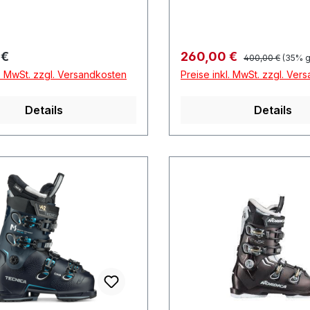
Regulärer Preis:
r Preis:
Verkaufspreis:
 €
260,00 €
400,00 €
(35% g
l. MwSt. zzgl. Versandkosten
Preise inkl. MwSt. zzgl. Ver
Details
Details