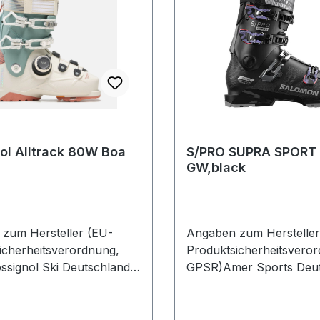
ol Alltrack 80W Boa
S/PRO SUPRA SPORT
GW,black
zum Hersteller (EU-
Angaben zum Hersteller
icherheitsverordnung,
Produktsicherheitsvero
signol Ski Deutschland
GPSR)Amer Sports Deut
enstr. 26 2882216
GmbHHainbuchenring 9
Deutschland
NeuriedDeutschland