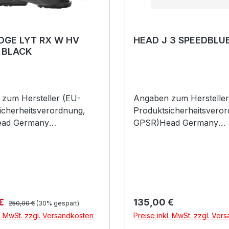
DGE LYT RX W HV
HEAD J 3 SPEEDBLU
/ BLACK
zum Hersteller (EU-
Angaben zum Hersteller
icherheitsverordnung,
Produktsicherheitsvero
ad Germany
GPSR)Head Germany
askostrasse 885622
GmbHVelaskostrasse 8
henDeutschland
FeldkirchenDeutschland
Regulärer Preis:
preis:
Regulärer Preis:
 €
135,00 €
250,00 €
(30% gespart)
l. MwSt. zzgl. Versandkosten
Preise inkl. MwSt. zzgl. Ver