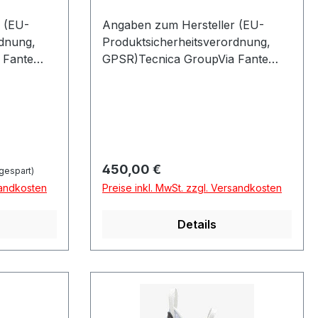
 (EU-
Angaben zum Hersteller (EU-
rdnung,
Produktsicherheitsverordnung,
 Fante
GPSR)Tecnica GroupVia Fante
GO DEL
Dítalia 5631040 VOLPAGO DEL
MONTELLOItalien
Regulärer Preis:
450,00 €
gespart)
sandkosten
Preise inkl. MwSt. zzgl. Versandkosten
Details