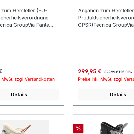
zum Hersteller (EU-
Angaben zum Hersteller
icherheitsverordnung,
Produktsicherheitsvero
nica GroupVia Fante
GPSR)Tecnica GroupVia
5631040 VOLPAGO DEL
Dítalia 5631040 VOLPA
OItalien
MONTELLOItalien
Regulärer Preis:
r Preis:
Verkaufspreis:
€
299,95 €
399,99 €
(25.01% 
l. MwSt. zzgl. Versandkosten
Preise inkl. MwSt. zzgl. Ver
Details
Details
Rabatt
%