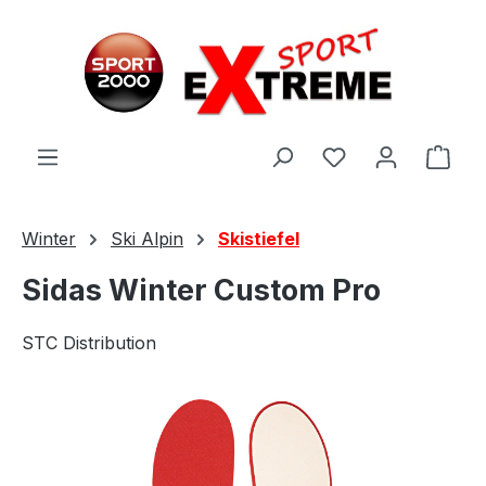
Zum Hauptinhalt springen
Ware
Winter
Ski Alpin
Skistiefel
Sidas Winter Custom Pro
STC Distribution
Bildergalerie überspringen