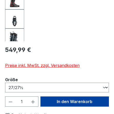
Regulärer Preis:
549,99 €
Preise inkl. MwSt. zzgl. Versandkosten
auswählen
Größe
Produkt Anzahl: Gib den gewünschten We
In den Warenkorb