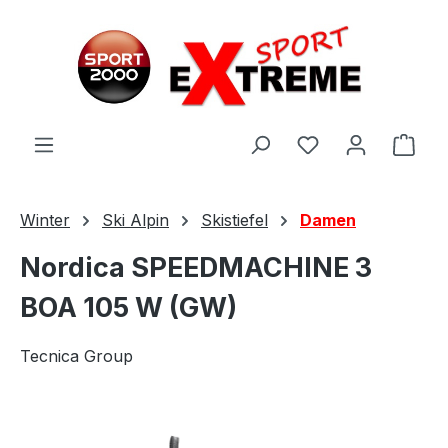
Zum Hauptinhalt springen
Ware
Winter
Ski Alpin
Skistiefel
Damen
Nordica SPEEDMACHINE 3
BOA 105 W (GW)
Tecnica Group
Bildergalerie überspringen