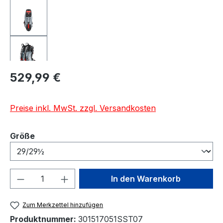
Regulärer Preis:
529,99 €
Preise inkl. MwSt. zzgl. Versandkosten
auswählen
Größe
Produkt Anzahl: Gib den gewünschten We
In den Warenkorb
Zum Merkzettel hinzufügen
Produktnummer:
301517051SST07