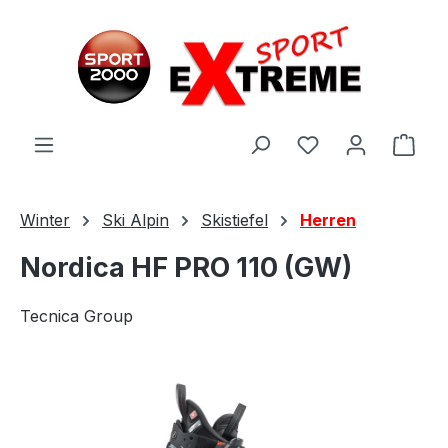
Zum Hauptinhalt springen
Ware
Winter
Ski Alpin
Skistiefel
Herren
Nordica HF PRO 110 (GW)
Tecnica Group
Bildergalerie überspringen