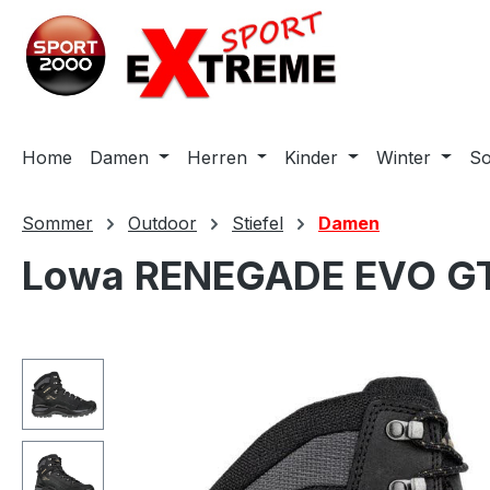
m Hauptinhalt springen
Zur Suche springen
Zur Hauptnavigation springen
Home
Damen
Herren
Kinder
Winter
S
Sommer
Outdoor
Stiefel
Damen
Lowa RENEGADE EVO G
Bildergalerie überspringen