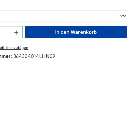
ählen
 Anzahl: Gib den gewünschten Wert ein 
In den Warenkorb
ttel hinzufügen
mmer:
364304014LHN09