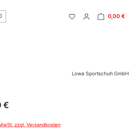
0,00 €
Ware
Lowa Sportschuh GmbH
eis:
 €
. MwSt. zzgl. Versandkosten