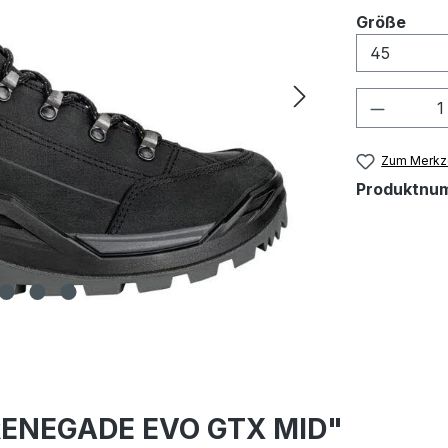
ausw
Größe
Produkt
Zum Merkze
Produktnu
 RENEGADE EVO GTX MID"