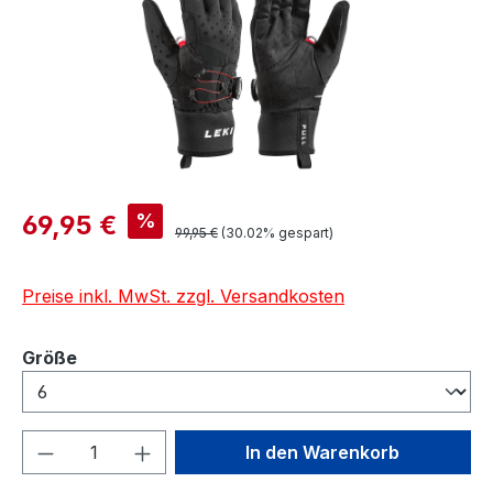
Verkaufspreis:
%
69,95 €
Regulärer Preis:
99,95 €
(30.02% gespart)
Preise inkl. MwSt. zzgl. Versandkosten
auswählen
Größe
Produkt Anzahl: Gib den gewünschten We
In den Warenkorb