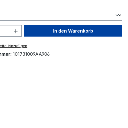
ählen
 Anzahl: Gib den gewünschten Wert ein 
In den Warenkorb
ttel hinzufügen
mmer:
101731009AA906