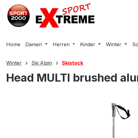
m Hauptinhalt springen
Zur Suche springen
Zur Hauptnavigation springen
Home
Damen
Herren
Kinder
Winter
S
Winter
Ski Alpin
Skistock
Head MULTI brushed alu
Bildergalerie überspringen