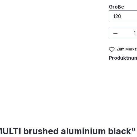
ausw
Größe
Produkt
Zum Merkze
Produktnu
MULTI brushed aluminium black"