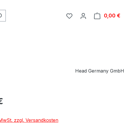
0,00 €
Ware
Head Germany GmbH
eis:
€
. MwSt. zzgl. Versandkosten